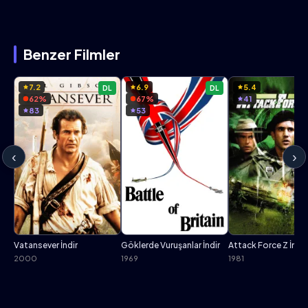
Benzer Filmler
7.2
6.9
5.4
DL
DL
62%
67%
41
83
53
‹
›
Vatansever İndir
Göklerde Vuruşanlar İndir
Attack Force Z İndir
2000
1969
1981