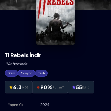
11 Rebels İndir
11 Rebels İndir
Dram
Aksiyon
Tarih
6.3
90%
55
IMDB
Rotten T.
Editör
Yapım Yılı
2024