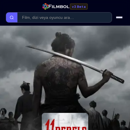
v3 Beta
Ana Sayfa
Forum
Kategoriler
Kaliteler
Film Kategorileri
Dizi Kategorileri
Giriş Yap