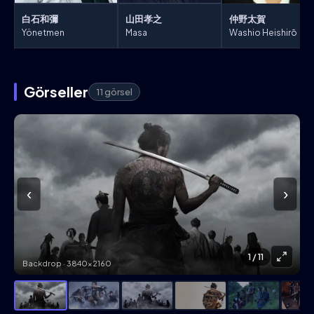
白石和彌
山田孝之
仲野太賀
Yönetmen
Masa
Washio Heishirō
Görseller
11 görsel
‹
›
1
/ 11
Backdrop · 3840×2160