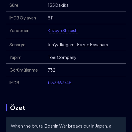
Süre
155 Dakika
IMDB Oylayan
811
Yönetmen
Kazuya Shiraishi
Senaryo
Jun'ya Ikegami, Kazuo Kasahara
Yapım
Toei Company
Görüntülenme
732
IMDB
tt33367745
Özet
When the brutal Boshin War breaks out in Japan, a