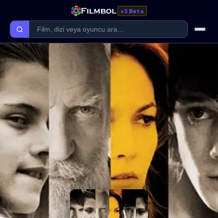
v3 Beta
Ana Sayfa
Forum
Kategoriler
Kaliteler
Film Kategorileri
Dizi Kategorileri
Giriş Yap