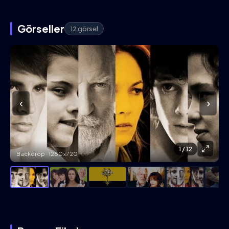
Görseller
12 görsel
‹
›
1
/ 12
Backdrop · 1280×720