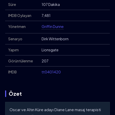
Süre
107 Dakika
IMDB Oylayan
7,481
Yönetmen
Griffin Dunne
Senaryo
Dirk Wittenborn
Yapım
Lionsgate
Görüntülenme
207
IMDB
tt0401420
Özet
Oscar ve Altın Küre adayı Diane Lane masaj terapisti