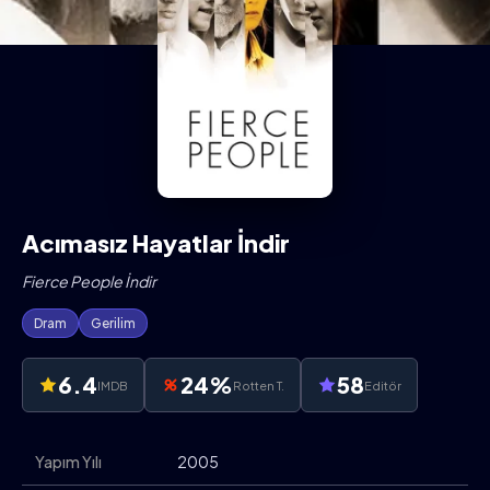
Acımasız Hayatlar İndir
Fierce People İndir
Dram
Gerilim
6.4
24%
58
IMDB
Rotten T.
Editör
Yapım Yılı
2005