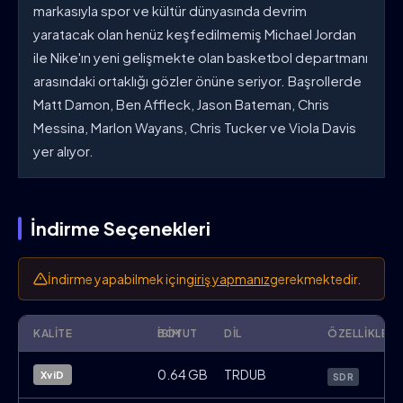
markasıyla spor ve kültür dünyasında devrim
yaratacak olan henüz keşfedilmemiş Michael Jordan
ile Nike'ın yeni gelişmekte olan basketbol departmanı
arasındaki ortaklığı gözler önüne seriyor. Başrollerde
Matt Damon, Ben Affleck, Jason Bateman, Chris
Messina, Marlon Wayans, Chris Tucker ve Viola Davis
yer alıyor.
İndirme Seçenekleri
İndirme yapabilmek için
giriş yapmanız
gerekmektedir.
KALITE
İSIM
BOYUT
DIL
ÖZELLIKLER
Air.2023.BRRip.XviD.TR.Filmbol
0.64 GB
TRDUB
XviD
SDR