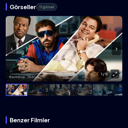
Görseller
11 görsel
‹
›
1
/ 11
Backdrop · 3840×2160
Benzer Filmler