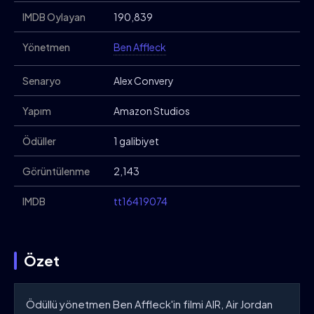
IMDB Oylayan
190,839
Yönetmen
Ben Affleck
Senaryo
Alex Convery
Yapım
Amazon Studios
Ödüller
1 galibiyet
Görüntülenme
2,143
IMDB
tt16419074
Özet
Ödüllü yönetmen Ben Affleck'in filmi AIR, Air Jordan