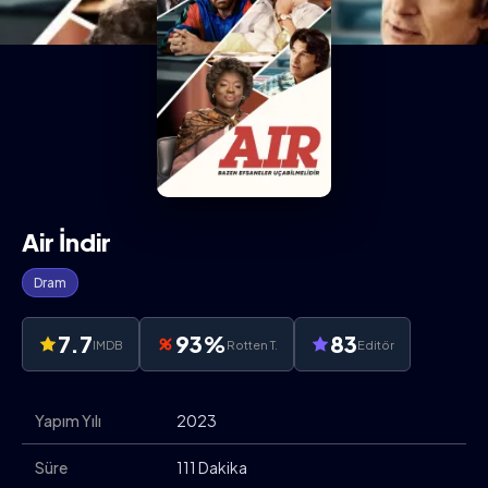
Air İndir
Dram
7.7
93%
83
IMDB
Rotten T.
Editör
Yapım Yılı
2023
Süre
111 Dakika