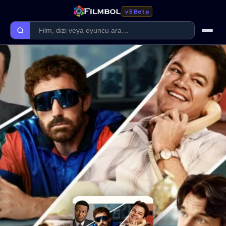
v3 Beta
Ana Sayfa
Forum
Kategoriler
Kaliteler
Film Kategorileri
Dizi Kategorileri
Giriş Yap