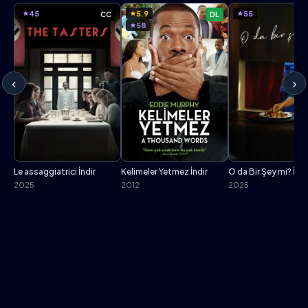
45
5.9
55
CC
DL
58
‹
›
Le assaggiatrici İndir
Kelimeler Yetmez İndir
O da Bir Şey mi? İndi
2025
2012
2025