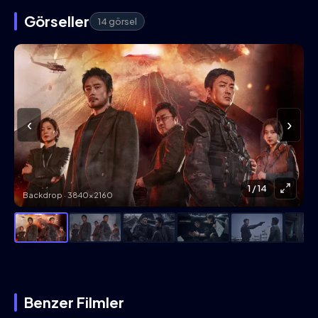
Görseller
14 görsel
‹
›
1
/ 14
Backdrop · 3840×2160
Benzer Filmler