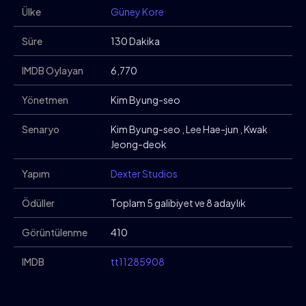
Ülke
Güney Kore
Süre
130 Dakika
IMDB Oylayan
6,770
Yönetmen
Kim Byung-seo
Senaryo
Kim Byung-seo
,
Lee Hae-jun
,
Kwak
Jeong-deok
Yapım
Dexter Studios
Ödüller
Toplam 5 galibiyet ve 8 adaylık
Görüntülenme
410
IMDB
tt11285908