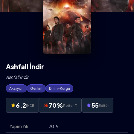
Ashfall İndir
Ashfall İndir
Aksiyon
Gerilim
Bilim-Kurgu
6.2
70%
55
IMDB
Rotten T.
Editör
Yapım Yılı
2019