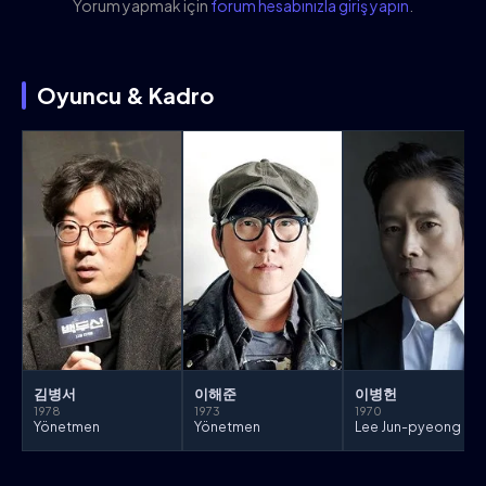
Yorum yapmak için
forum hesabınızla giriş yapın
.
Oyuncu & Kadro
김병서
이해준
이병헌
1978
1973
1970
Yönetmen
Yönetmen
Lee Jun-pyeong