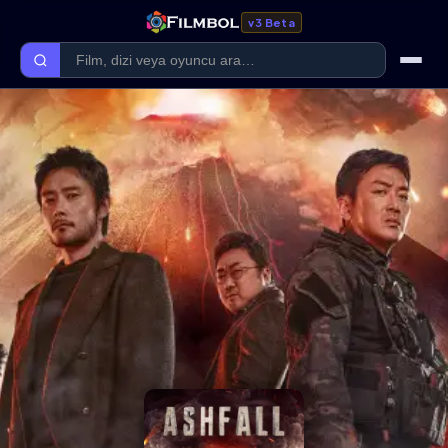
v3 Beta
Ana Sayfa
Forum
Kategoriler
Kaliteler
Film Kategorileri
Dizi Kategorileri
Giriş Yap