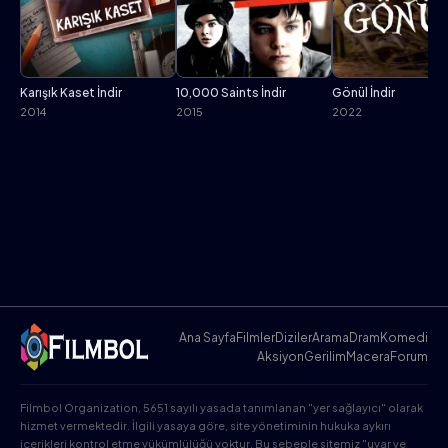
Karışık Kaset İndir
10,000 Saints İndir
Gönül İndir
2014
2015
2022
Ana Sayfa
Filmler
Diziler
Arama
Dram
Komedi
Aksiyon
Gerilim
Macera
Forum
Filmbol Organization, 5651 sayılı yasada tanımlanan "yer sağlayıcı" olarak
hizmet vermektedir. İlgili yasaya göre, site yönetiminin hukuka aykırı
içerikleri kontrol etme yükümlülüğü yoktur. Bu sebeple sitemiz "uyar ve