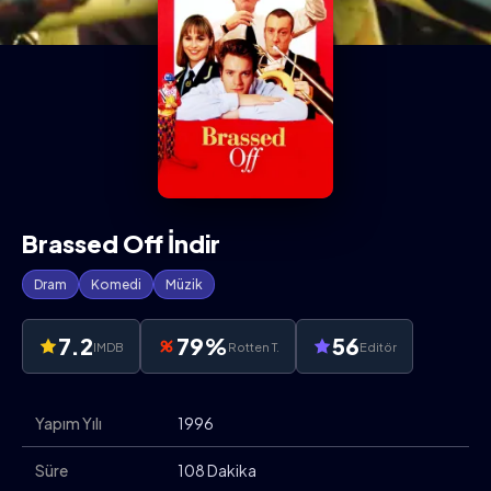
Brassed Off İndir
Dram
Komedi
Müzik
7.2
79%
56
IMDB
Rotten T.
Editör
Yapım Yılı
1996
Süre
108 Dakika