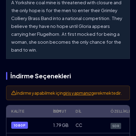
A Yorkshire coal mine is threatened with closure and
the only hope is for the men to enter their Grimley
Colliery Brass Band into a national competition. They
believe they have no hope until Gloria appears
carrying her Flugelhorn. At first mocked for being a
woman, she soon becomes the only chance for the
band to win.
İndirme Seçenekleri
İndirme yapabilmek için
giriş yapmanız
gerekmektedir.
KALITE
İSIM
BOYUT
DIL
ÖZELLIKLER
Brassed.Off.1996.1080p.BluRay.x264.ENG
1.79 GB
CC
1080P
SDR