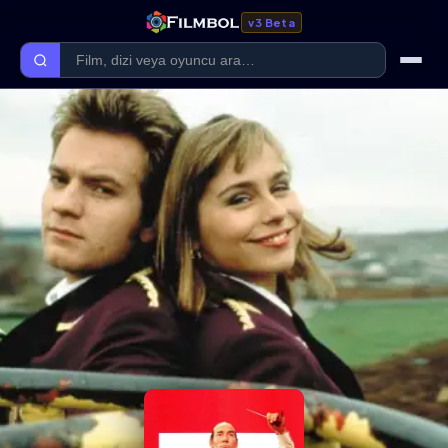
v3 Beta
Ana Sayfa
Forum
Kategoriler
Kaliteler
Film Kategorileri
Dizi Kategorileri
Giriş Yap