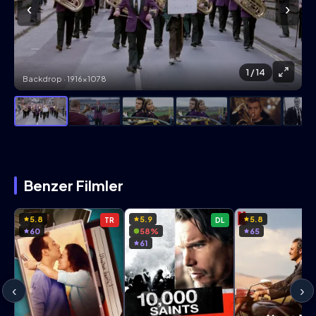
‹
›
1
/ 14
Backdrop · 1916×1078
Benzer Filmler
5.8
5.9
5.8
TR
DL
60
58%
65
61
‹
›