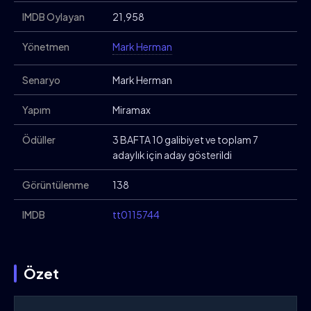
IMDB Oylayan
21,958
Yönetmen
Mark Herman
Senaryo
Mark Herman
Yapım
Miramax
Ödüller
3 BAFTA 10 galibiyet ve toplam 7
adaylık için aday gösterildi
Görüntülenme
138
IMDB
tt0115744
Özet