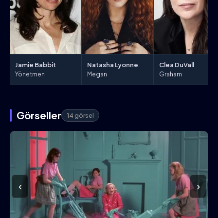
Jamie Babbit
Natasha Lyonne
Clea DuVall
Yönetmen
Megan
Graham
Görseller
14 görsel
‹
›