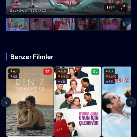
1
/ 14
Backdrop · 1280×720
Benzer Filmler
6.1
6.5
7.7
TR
DL
62
88%
86%
68
83
‹
›