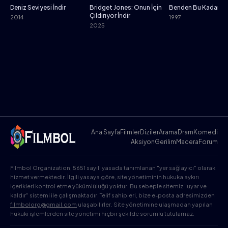
Deniz Seviyesi İndir
Bridget Jones: Onun İçin
Benden Bu Kadar İnd
Çıldırıyor İndir
2014
1997
2025
Ana Sayfa
Filmler
Diziler
Arama
Dram
Komedi
Aksiyon
Gerilim
Macera
Forum
Filmbol Organization, 5651 sayılı yasada tanımlanan "yer sağlayıcı" olarak
hizmet vermektedir. İlgili yasaya göre, site yönetiminin hukuka aykırı
içerikleri kontrol etme yükümlülüğü yoktur. Bu sebeple sitemiz "uyar ve
kaldır" sistemi ile çalışmaktadır. Telif sahipleri, bize e-posta adresimizden
filmbolorg@gmail.com
ulaşabilirler. Site yönetimine ulaşmadan yapılan
hukuki işlemlerden site yönetimi hiçbir şekilde sorumlu tutulamaz.