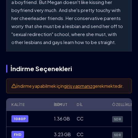
a boyfriend. But Megan doesn't like kissing her
boyfriend very much. And she's pretty touchy with
her cheerleader friends. Her conservative parents
worry that she must be a lesbian and send her off to
"sexual redirection" school, where she must, with
other lesbians and gays learn how to be straight.
İndirme Seçenekleri
İndirme yapabilmek için
giriş yapmanız
gerekmektedir.
KALITE
İSIM
BOYUT
DIL
ÖZELLIKLER
But.Im.a.Cheerleader.1999.1080p.WebRi
1.36 GB
CC
1080P
SDR
But.Im.a.Cheerleader.1999.FHD.WebDL.x
3.23 GB
CC
FHD
SDR