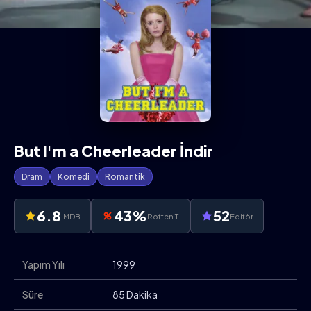
But I'm a Cheerleader İndir
Dram
Komedi
Romantik
6.8
43%
52
IMDB
Rotten T.
Editör
Yapım Yılı
1999
Süre
85 Dakika