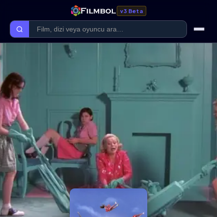
v3 Beta
Ana Sayfa
Forum
Kategoriler
Kaliteler
Film Kategorileri
Dizi Kategorileri
Giriş Yap