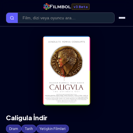
v3 Beta
Ana Sayfa
Forum
Kategoriler
Kaliteler
Film Kategorileri
Dizi Kategorileri
Caligula İndir
Giriş Yap
Dram
Tarih
Yetişkin Filmleri