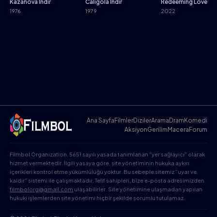
Kazanova İndir
Caligola İndir
Redeeming Love İnd
1976
1979
2022
Ana Sayfa
Filmler
Diziler
Arama
Dram
Komedi
Aksiyon
Gerilim
Macera
Forum
Filmbol Organization, 5651 sayılı yasada tanımlanan "yer sağlayıcı" olarak
hizmet vermektedir. İlgili yasaya göre, site yönetiminin hukuka aykırı
içerikleri kontrol etme yükümlülüğü yoktur. Bu sebeple sitemiz "uyar ve
kaldır" sistemi ile çalışmaktadır. Telif sahipleri, bize e-posta adresimizden
filmbolorg@gmail.com
ulaşabilirler. Site yönetimine ulaşmadan yapılan
hukuki işlemlerden site yönetimi hiçbir şekilde sorumlu tutulamaz.