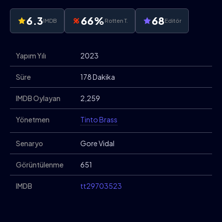
6.3
66%
68
IMDB
Rotten T.
Editör
Yapım Yılı
2023
Süre
178 Dakika
IMDB Oylayan
2,259
Yönetmen
Tinto Brass
Senaryo
Gore Vidal
Görüntülenme
651
IMDB
tt29703523