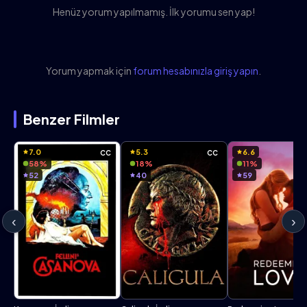
Henüz yorum yapılmamış. İlk yorumu sen yap!
Yorum yapmak için
forum hesabınızla giriş yapın
.
Benzer Filmler
7.0
5.3
6.6
CC
CC
58%
18%
11%
52
40
59
‹
›