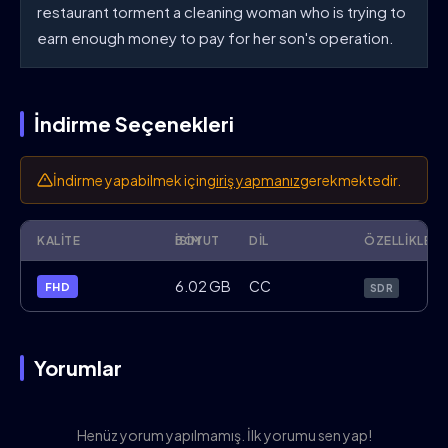
restaurant torment a cleaning woman who is trying to
earn enough money to pay for her son's operation.
İndirme Seçenekleri
İndirme yapabilmek için
giriş yapmanız
gerekmektedir.
KALITE
İSIM
BOYUT
DIL
ÖZELLIKLER
Devoured.2012.FHD.BluRay.x264.ENG.Tür
6.02 GB
CC
FHD
SDR
Yorumlar
Henüz yorum yapılmamış. İlk yorumu sen yap!