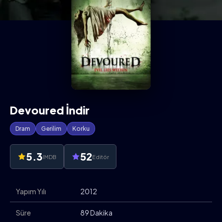
Devoured İndir
Dram
Gerilim
Korku
5.3
52
IMDB
Editör
Yapım Yılı
2012
Süre
89 Dakika