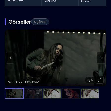
Yönetmen
Lourdes
Kristen
Görseller
5 görsel
‹
›
1
/ 5
Backdrop · 1920×1080