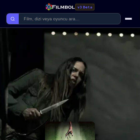
v3 Beta
Ana Sayfa
Forum
Kategoriler
Kaliteler
Film Kategorileri
Dizi Kategorileri
Giriş Yap