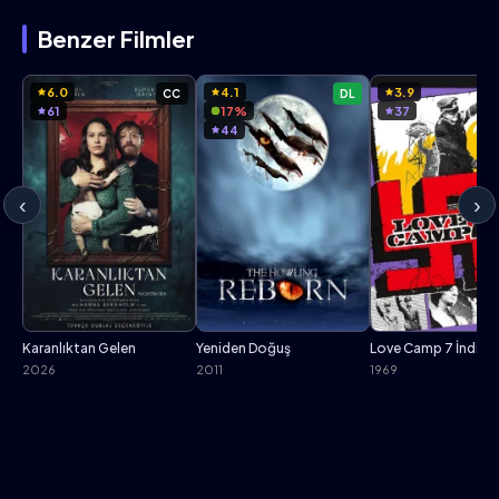
Benzer Filmler
6.0
4.1
3.9
CC
DL
61
17%
37
44
‹
›
Karanlıktan Gelen
Yeniden Doğuş
Love Camp 7 İndir
2026
2011
1969