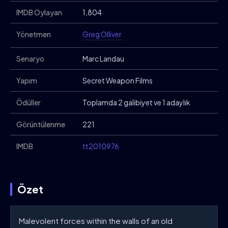
IMDB Oylayan
1,804
Yönetmen
Greg Olliver
Senaryo
Marc Landau
Yapım
Secret Weapon Films
Ödüller
Toplamda 2 galibiyet ve 1 adaylık
Görüntülenme
221
IMDB
tt2010976
Özet
Malevolent forces within the walls of an old