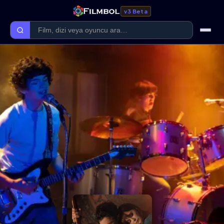
v3 Beta
Ana Sayfa
Forum
Kategoriler
Kaliteler
Film Kategorileri
Dizi Kategorileri
Giriş Yap