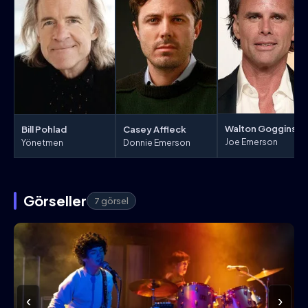
Walton Goggins
Bill Pohlad
Casey Affleck
Joe Emerson
Yönetmen
Donnie Emerson
Görseller
7 görsel
‹
›