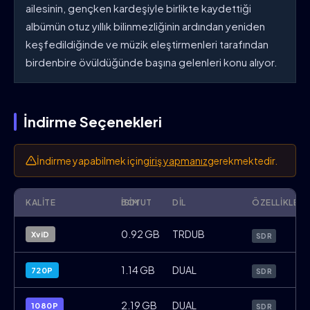
ailesinin, gençken kardeşiyle birlikte kaydettiği
albümün otuz yıllık bilinmezliğinin ardından yeniden
keşfedildiğinde ve müzik eleştirmenleri tarafından
birdenbire övüldüğünde başına gelenleri konu alıyor.
İndirme Seçenekleri
İndirme yapabilmek için
giriş yapmanız
gerekmektedir.
KALITE
İSIM
BOYUT
DIL
ÖZELLIKLER
Dreamin.Wild.2022.BRRip.XviD.TR.Filmbo
0.92 GB
TRDUB
XviD
SDR
Dreamin.Wild.2022.720p.WebRip.x264.T
1.14 GB
DUAL
720P
SDR
Dreamin.Wild.2022.1080p.WebRip.x264.
2.19 GB
DUAL
1080P
SDR