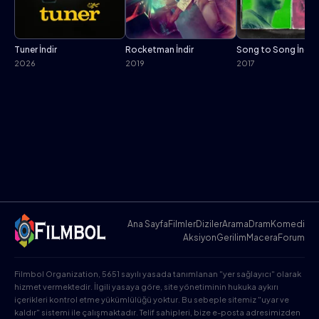
Tuner İndir
Rocketman İndir
Song to Song İndir
2026
2019
2017
Ana Sayfa
Filmler
Diziler
Arama
Dram
Komedi
Aksiyon
Gerilim
Macera
Forum
Filmbol Organization, 5651 sayılı yasada tanımlanan "yer sağlayıcı" olarak
hizmet vermektedir. İlgili yasaya göre, site yönetiminin hukuka aykırı
içerikleri kontrol etme yükümlülüğü yoktur. Bu sebeple sitemiz "uyar ve
kaldır" sistemi ile çalışmaktadır. Telif sahipleri, bize e-posta adresimizden