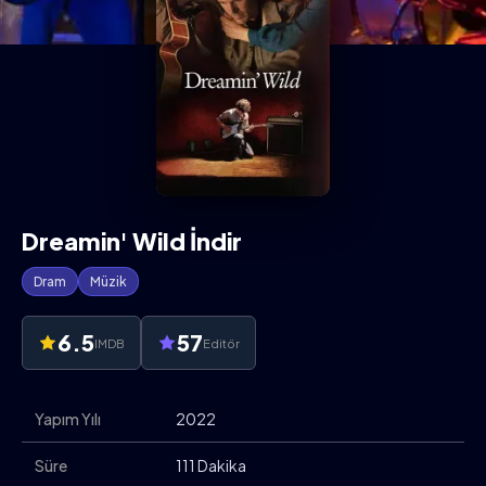
Dreamin' Wild İndir
Dram
Müzik
6.5
57
IMDB
Editör
Yapım Yılı
2022
Süre
111 Dakika