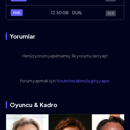
Dreamin.Wild.2022.FHD.WebDL.x264.TR
12.50 GB
DUAL
FHD
SDR
Yorumlar
Henüz yorum yapılmamış. İlk yorumu sen yap!
Yorum yapmak için
forum hesabınızla giriş yapın
.
Oyuncu & Kadro