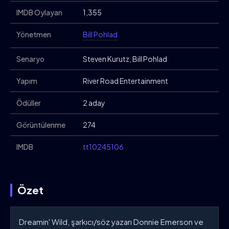
IMDB Oylayan
1,355
Yönetmen
Bill Pohlad
Senaryo
Steven Kurutz, Bill Pohlad
Yapım
River Road Entertainment
Ödüller
2 aday
Görüntülenme
274
IMDB
tt10245106
Özet
Dreamin' Wild, şarkıcı/söz yazarı Donnie Emerson ve