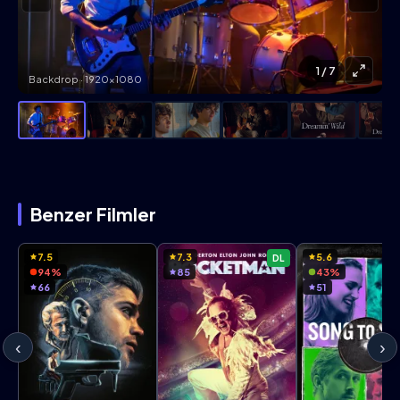
1
/ 7
Backdrop · 1920×1080
Benzer Filmler
7.5
7.3
5.6
DL
94%
85
43%
66
51
‹
›