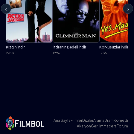
‹
›
Kızgın İndir
İftiranın Bedeli İndir
Korkusuzlar İndir
1988
1996
1985
Ana Sayfa
Filmler
Diziler
Arama
Dram
Komedi
Aksiyon
Gerilim
Macera
Forum