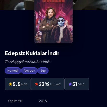
Edepsiz Kuklalar İndir
The Happytime Murders İndir
Komedi
Aksiyon
Suç
5.5
23%
51
IMDB
Rotten T.
Editör
Yapım Yılı
2018