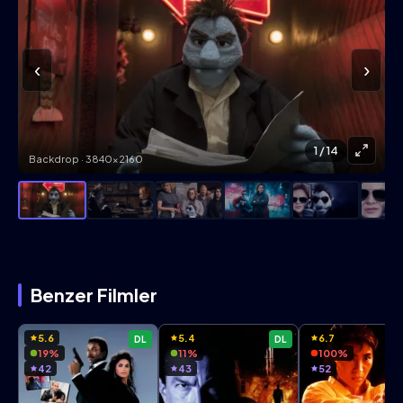
‹
›
1
/ 14
Backdrop · 3840×2160
Benzer Filmler
5.6
5.4
6.7
DL
DL
19%
11%
100%
42
43
52