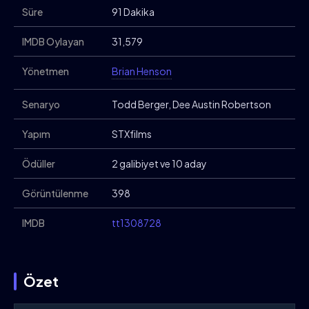
Süre
91 Dakika
IMDB Oylayan
31,579
Yönetmen
Brian Henson
Senaryo
Todd Berger, Dee Austin Robertson
Yapım
STXfilms
Ödüller
2 galibiyet ve 10 aday
Görüntülenme
398
IMDB
tt1308728
Özet