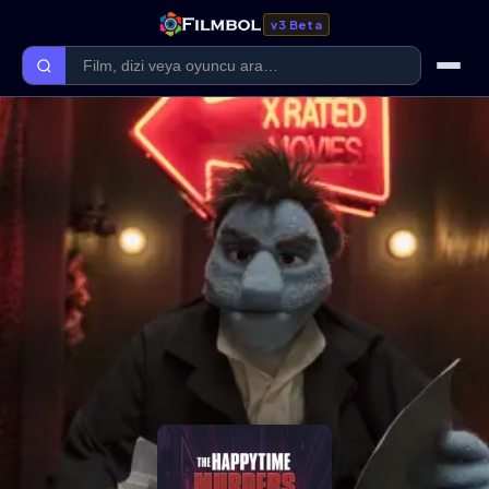
v3 Beta
Ana Sayfa
Forum
Kategoriler
Kaliteler
Film Kategorileri
Dizi Kategorileri
Giriş Yap