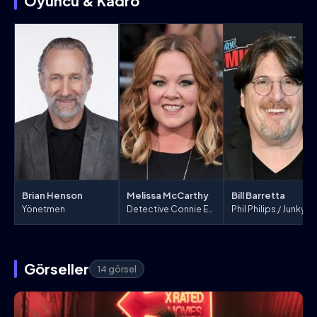
Oyuncu & Kadro
Brian Henson
Melissa McCarthy
Bill Barretta
Yönetmen
Detective Connie Edwards
Phil Philips / Junkyard / B
Görseller
14 görsel