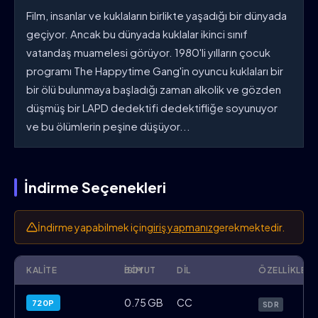
Film, insanlar ve kuklaların birlikte yaşadığı bir dünyada
geçiyor. Ancak bu dünyada kuklalar ikinci sınıf
vatandaş muamelesi görüyor. 1980'li yılların çocuk
programı The Happytime Gang'in oyuncu kuklaları bir
bir ölü bulunmaya başladığı zaman alkolik ve gözden
düşmüş bir LAPD dedektifi dedektifliğe soyunuyor
ve bu ölümlerin peşine düşüyor...
İndirme Seçenekleri
İndirme yapabilmek için
giriş yapmanız
gerekmektedir.
KALITE
İSIM
BOYUT
DIL
ÖZELLIKLER
The.Happytime.Murders.2018.720p.BluRa
0.75 GB
CC
720P
SDR