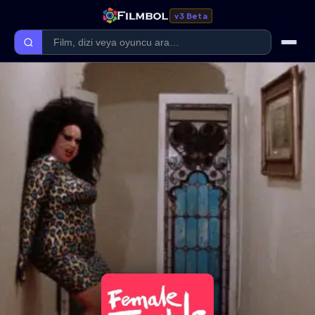
v3 Beta
Ana Sayfa
Forum
Kategoriler
Kaliteler
Film Kategorileri
Dizi Kategorileri
Giriş Yap