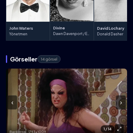
Divine
John Waters
David Lochary
Dawn Davenport / Earl Peterson
Yönetmen
Donald Dasher
Görseller
14 görsel
‹
›
1
/ 14
Backdrop · 1793×1009