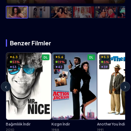
Benzer Filmler
6.3
5.6
5.3
DL
DL
53%
19%
5%
53
42
39
‹
›
Bağımlılık İndir
Kızgın İndir
Another You İndir
2010
1988
1991