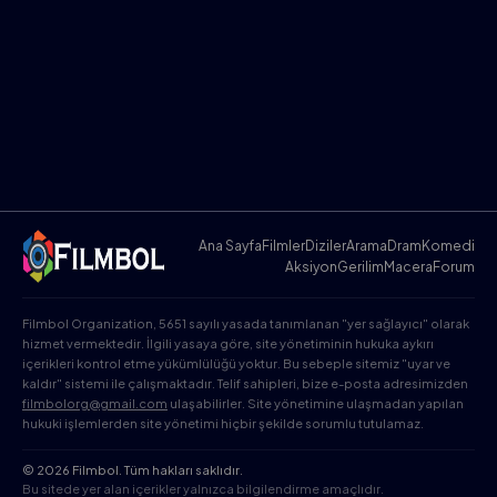
Ana Sayfa
Filmler
Diziler
Arama
Dram
Komedi
Aksiyon
Gerilim
Macera
Forum
Filmbol Organization, 5651 sayılı yasada tanımlanan "yer sağlayıcı" olarak
hizmet vermektedir. İlgili yasaya göre, site yönetiminin hukuka aykırı
içerikleri kontrol etme yükümlülüğü yoktur. Bu sebeple sitemiz "uyar ve
kaldır" sistemi ile çalışmaktadır. Telif sahipleri, bize e-posta adresimizden
filmbolorg@gmail.com
ulaşabilirler. Site yönetimine ulaşmadan yapılan
hukuki işlemlerden site yönetimi hiçbir şekilde sorumlu tutulamaz.
© 2026 Filmbol. Tüm hakları saklıdır.
Bu sitede yer alan içerikler yalnızca bilgilendirme amaçlıdır.