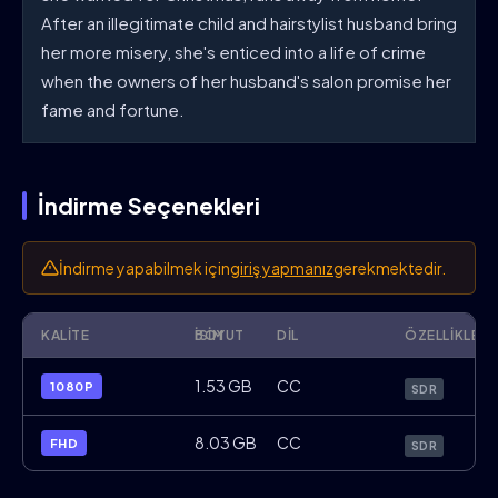
After an illegitimate child and hairstylist husband bring
her more misery, she's enticed into a life of crime
when the owners of her husband's salon promise her
fame and fortune.
İndirme Seçenekleri
İndirme yapabilmek için
giriş yapmanız
gerekmektedir.
KALITE
İSIM
BOYUT
DIL
ÖZELLIKLER
Female.Trouble.1974.1080p.BluRay.x264.
1.53 GB
CC
1080P
SDR
Female.Trouble.1974.FHD.BluRay.x264.EN
8.03 GB
CC
FHD
SDR