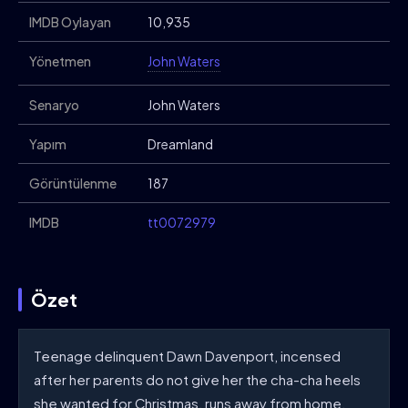
IMDB Oylayan
10,935
Yönetmen
John Waters
Senaryo
John Waters
Yapım
Dreamland
Görüntülenme
187
IMDB
tt0072979
Özet
Teenage delinquent Dawn Davenport, incensed
after her parents do not give her the cha-cha heels
she wanted for Christmas, runs away from home.