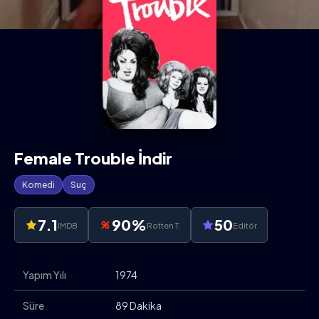
Female Trouble İndir
Komedi
Suç
7.1
90%
50
IMDB
Rotten T.
Editör
Yapım Yılı
1974
Süre
89 Dakika