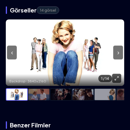
Görseller
14 görsel
‹
›
1
/ 14
Backdrop · 3840×2160
Benzer Filmler