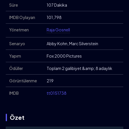
Süre
107 Dakika
IMDB Oylayan
101,798
Yönetmen
Raja Gosnell
Senaryo
Abby Kohn, Marc Silverstein
Yapım
Fox 2000 Pictures
Ödüller
Toplam 2 galibiyet &amp; 8 adaylık
Görüntülenme
219
IMDB
tt0151738
Özet