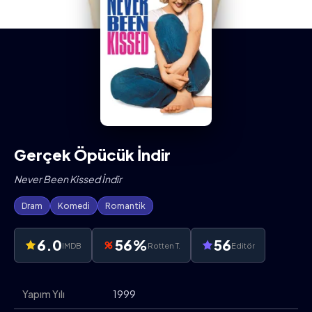
Gerçek Öpücük İndir
Never Been Kissed İndir
Dram
Komedi
Romantik
6.0
56%
56
IMDB
Rotten T.
Editör
Yapım Yılı
1999