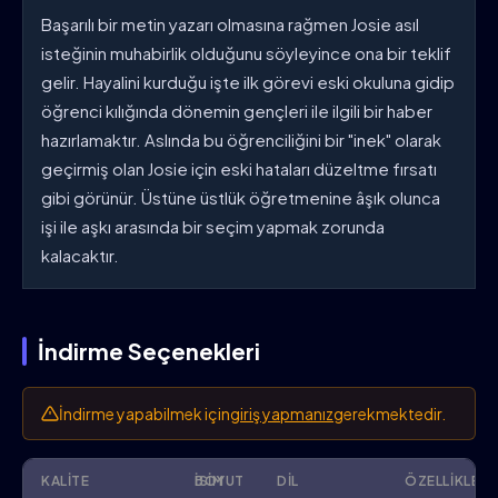
Başarılı bir metin yazarı olmasına rağmen Josie asıl
isteğinin muhabirlik olduğunu söyleyince ona bir teklif
gelir. Hayalini kurduğu işte ilk görevi eski okuluna gidip
öğrenci kılığında dönemin gençleri ile ilgili bir haber
hazırlamaktır. Aslında bu öğrenciliğini bir "inek" olarak
geçirmiş olan Josie için eski hataları düzeltme fırsatı
gibi görünür. Üstüne üstlük öğretmenine âşık olunca
işi ile aşkı arasında bir seçim yapmak zorunda
kalacaktır.
İndirme Seçenekleri
İndirme yapabilmek için
giriş yapmanız
gerekmektedir.
KALITE
İSIM
BOYUT
DIL
ÖZELLIKLER