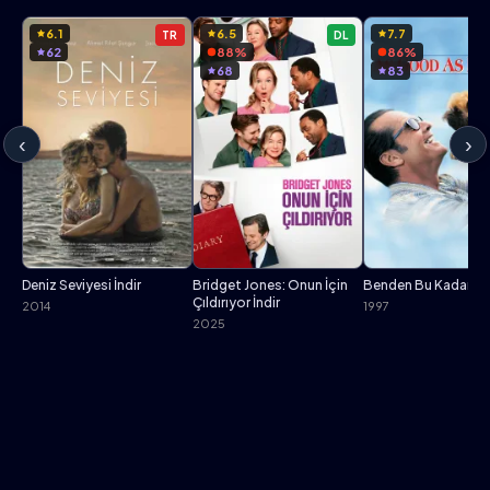
6.1
6.5
7.7
TR
DL
62
88%
86%
68
83
‹
›
Deniz Seviyesi İndir
Bridget Jones: Onun İçin
Benden Bu Kadar İnd
Çıldırıyor İndir
2014
1997
2025