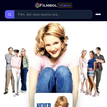
v3 Beta
Ana Sayfa
Forum
Kategoriler
Kaliteler
Film Kategorileri
Dizi Kategorileri
Giriş Yap