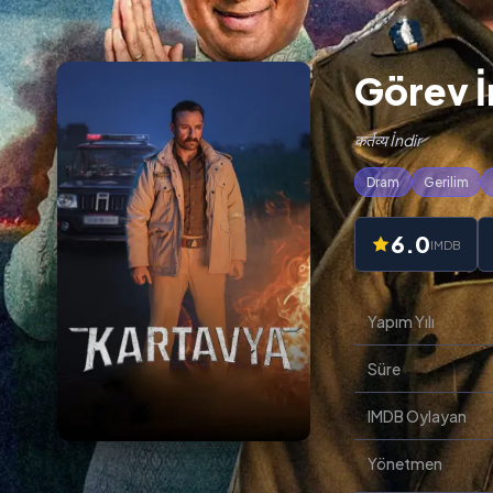
Görev İ
कर्तव्य İndir
Dram
Gerilim
6.0
IMDB
Yapım Yılı
Süre
IMDB Oylayan
Yönetmen