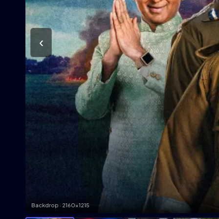
‹
Backdrop · 2160×1215