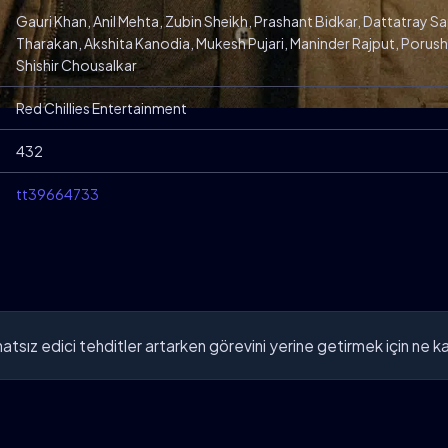
Gauri Khan, Anil Mehta, Zubin Sheikh, Prashant Bidkar, Dattatray Sapt
Tharakan, Akshita Kanodia, Mukesh Pujari, Maninder Rajput, Porush Na
Shishir Chousalkar
Red Chillies Entertainment
432
tt39664733
ahatsız edici tehditler artarken görevini yerine getirmek için ne k