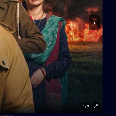
›
1
/ 9