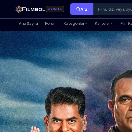
Ara
v3 Beta
Ana Sayfa
Forum
Kategoriler
Kaliteler
Film K