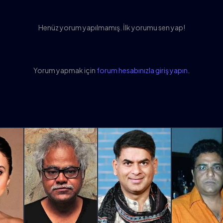
Henüz yorum yapılmamış. İlk yorumu sen yap!
Yorum yapmak için
forum hesabınızla giriş yapın
.