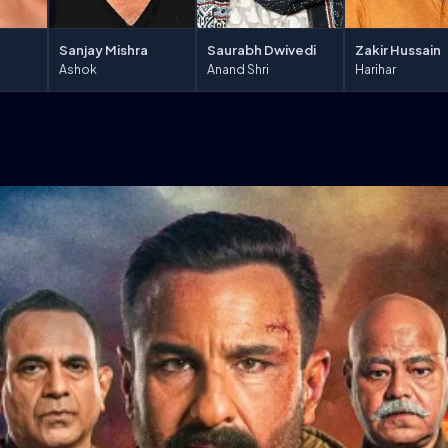
Saurabh Dwivedi
Sanjay Mishra
Zakir Hussain
Anand Shri
Ashok
Harihar