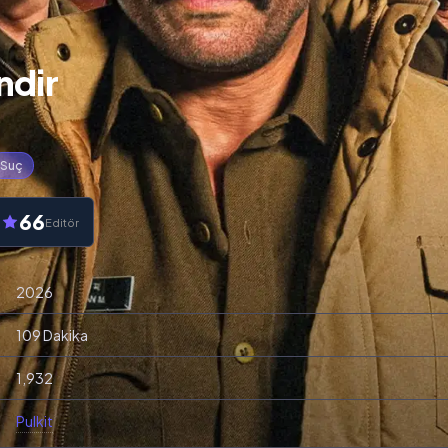
ndir
Suç
66
Editör
2026
109 Dakika
1,932
Pulkit