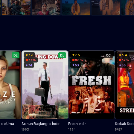
7.6
7.5
6.4
DL
DL
CC
77%
88%
67%
74
53
55
s de Uma
Sonun Başlangıcı İndir
Fresh İndir
Sokak Serse
1993
1994
1987