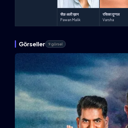
सैफ़ अली ख़ान
रसिका दुग्गल
Pawan Malik
Varsha
Görseller
9 görsel