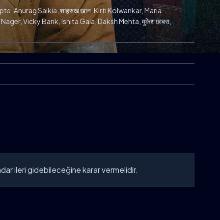
e, Anurag Saikia, शाहरुख़ ख़ान, Kirti Kolwankar, Maria
ger, Vicky Barik, Ishita Gala, Daksh Mehta, मुकेश छाबरा,
adar ileri gidebileceğine karar vermelidir.