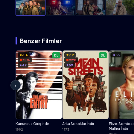
Benzer Filmler
6.4
7.2
55
DL
DL
75%
92%
49
59
‹
Kanunsuz Giriş İndir
Arka Sokaklar İndir
Elize: Sombra
Mulher İndir
1992
1973