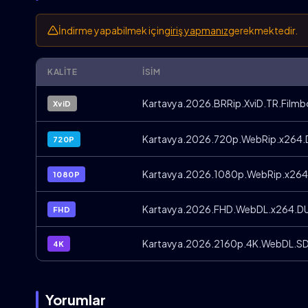
İndirme yapabilmek için
giriş yapmanız
gerekmektedir.
KALITE
İSIM
Kartavya.2026.BRRip.XviD.TR.Filmb
XviD
Kartavya.2026.720p.WebRip.x264.
720P
Kartavya.2026.1080p.WebRip.x264
1080P
Kartavya.2026.FHD.WebDL.x264.DU
FHD
Kartavya.2026.2160p.4K.WebDL.SD
4K
Yorumlar