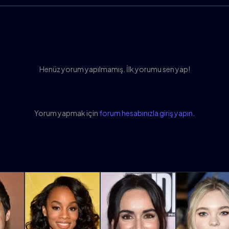
Henüz yorum yapılmamış. İlk yorumu sen yap!
Yorum yapmak için
forum hesabınızla giriş yapın
.