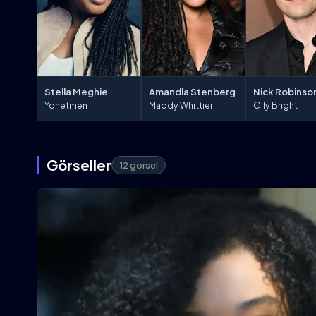
Amandla Stenberg
Stella Meghie
Nick Robinso
Maddy Whittier
Yönetmen
Olly Bright
Görseller
12 görsel