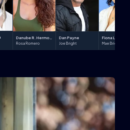
n
Danube R. Hermosillo
Dan Payne
Fiona Loewi
Rosa Romero
Joe Bright
Mae Bright