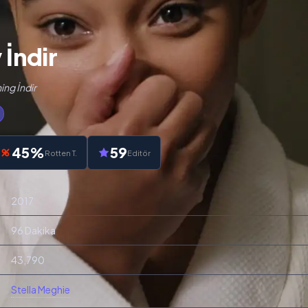
 İndir
ing İndir
45%
59
Rotten T.
Editör
2017
96 Dakika
43,790
Stella Meghie