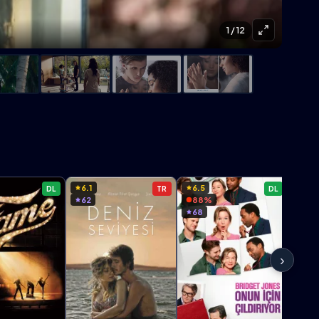
1
/ 12
6.1
6.5
6.5
DL
TR
DL
62
88%
18
68
60
›