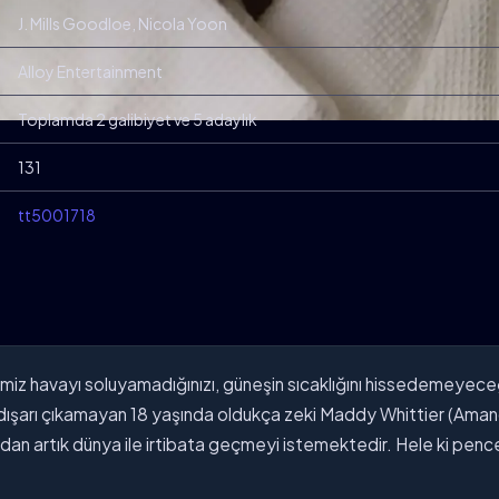
J. Mills Goodloe, Nicola Yoon
Alloy Entertainment
Toplamda 2 galibiyet ve 5 adaylık
131
tt5001718
z havayı soluyamadığınızı, güneşin sıcaklığını hissedemeyeceğin
a dışarı çıkamayan 18 yaşında oldukça zeki Maddy Whittier (Amand
dan artık dünya ile irtibata geçmeyi istemektedir. Hele ki pence