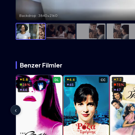
Backdrop · 3840×2160
Benzer Filmler
5.8
6.6
7.2
DL
CC
28%
65
75%
44
47
‹