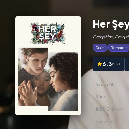
Her Şey
Everything, Everyth
Dram
Romantik
6.3
IMDB
Yapım Yılı
Süre
IMDB Oylayan
Yönetmen