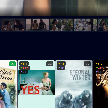
6.4
7.3
5.0
DL
CC
CC
53%
69
23%
58
44