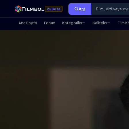
Ara
v3 Beta
Ana Sayfa
Forum
Kategoriler
Kaliteler
Film K