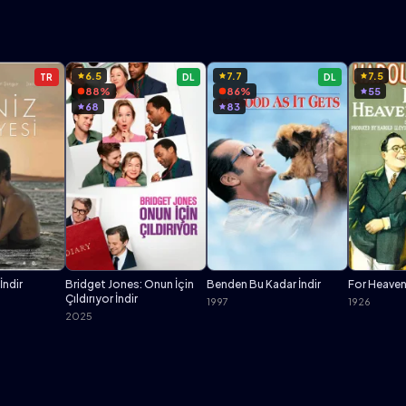
6.5
7.7
7.5
TR
DL
DL
88%
86%
55
68
83
İndir
Bridget Jones: Onun İçin
Benden Bu Kadar İndir
For Heaven'
Çıldırıyor İndir
1997
1926
2025