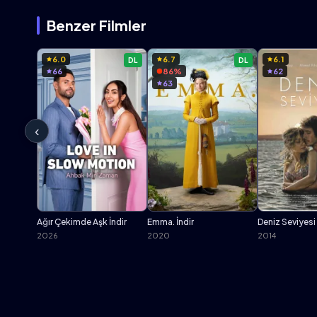
Benzer Filmler
6.0
6.7
6.1
DL
DL
66
86%
62
63
‹
Ağır Çekimde Aşk İndir
Emma. İndir
Deniz Seviyesi 
2026
2020
2014