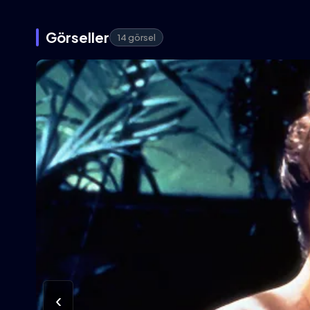
Görseller
14 görsel
‹