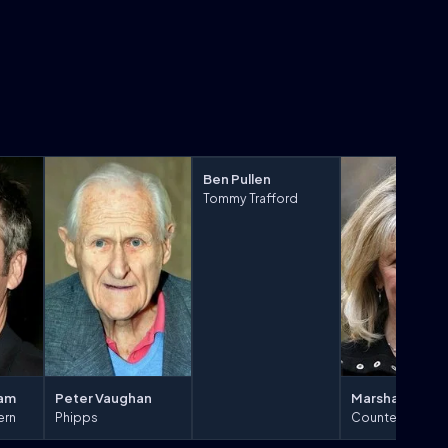
Ben Pullen
Tommy Trafford
ham
Peter Vaughan
Marsha Fitzala
ern
Phipps
Countess