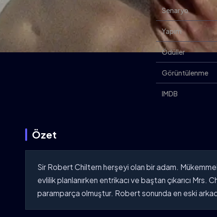
Senaryo
Yapım
Ödüller
Görüntülenme
IMDB
Özet
Sir Robert Chiltern herşeyi olan bir adam. Mükemmel b
evlilik planlanırken entrikacı ve baştan çıkarıcı Mrs. C
paramparça olmuştur. Robert sonunda en eski arkada