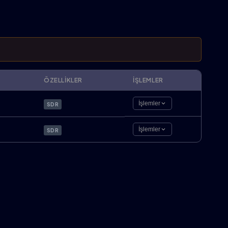
ÖZELLIKLER
İŞLEMLER
İşlemler
SDR
İşlemler
SDR