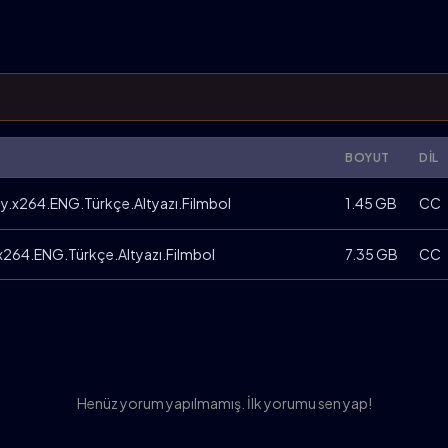
BOYUT
DIL
y.x264.ENG.Türkçe.Altyazı.Filmbol
1.45 GB
CC
x264.ENG.Türkçe.Altyazı.Filmbol
7.35 GB
CC
Henüz yorum yapılmamış. İlk yorumu sen yap!