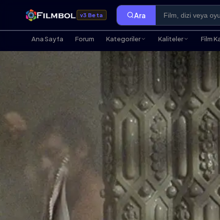
Ara
v3 Beta
Ana Sayfa
Forum
Kategoriler
Kaliteler
Film K