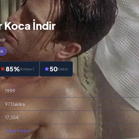
r Koca İndir
dir
ik
85%
50
Rotten T.
Editör
1999
97 Dakika
17,354
Oliver Parker