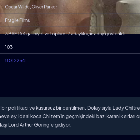
Oscar Wilde, Oliver Parker
Fragile Films
3 BAFTA 4 galibiyet ve toplam 17 adaylık için aday gösterildi
103
tt0122541
ir politikacı ve kusursuz bir centilmen. Dolayısıyla Lady Chiltren
heveley, ideal koca Chiltern'in geçmişindeki bazı karanlık sırları or
şı Lord Arthur Goring'e gidiyor.