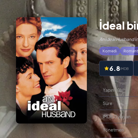
İdeal bi
An Ideal Husband İn
Komedi
Romant
6.8
IMDB
Yapım Yılı
Süre
IMDB Oylayan
Yönetmen