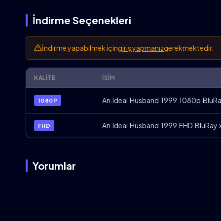
İndirme Seçenekleri
İndirme yapabilmek için
giriş yapmanız
gerekmektedir.
KALITE
İSIM
An.Ideal.Husband.1999.1080p.BluRa
1080P
An.Ideal.Husband.1999.FHD.BluRay.
FHD
Yorumlar