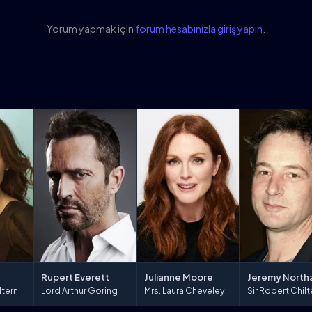
Yorum yapmak için
forum hesabınızla giriş yapın
.
Rupert Everett
Julianne Moore
Jeremy Nort
Lord Arthur Goring
Mrs. Laura Cheveley
Sir Robert Chilt
ltern