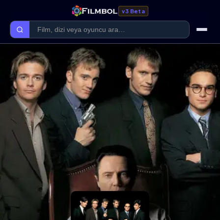
v3 Beta
Ana Sayfa
Forum
Kategoriler
Kaliteler
Film Kategorileri
Dizi Kategorileri
Giriş Yap