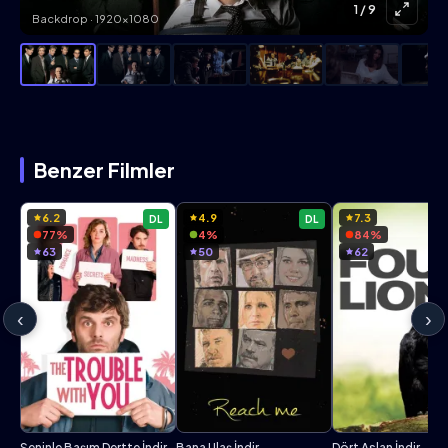
1
/ 9
Backdrop · 1920×1080
Benzer Filmler
6.2
4.9
7.3
DL
DL
77%
4%
84%
63
50
62
‹
›
Seninle Başım Dertte İndir
Bana Ulaş İndir
Dört Aslan İndir