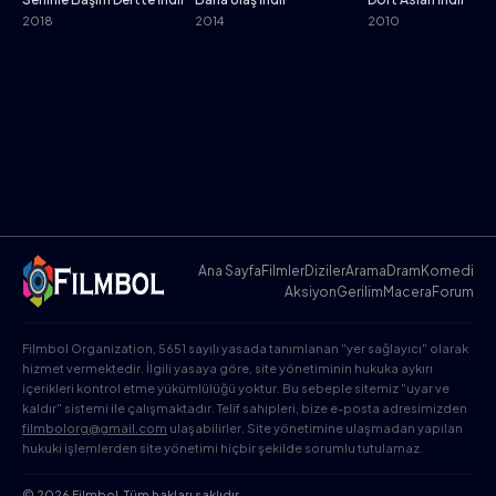
2018
2014
2010
Ana Sayfa
Filmler
Diziler
Arama
Dram
Komedi
Aksiyon
Gerilim
Macera
Forum
Filmbol Organization, 5651 sayılı yasada tanımlanan "yer sağlayıcı" olarak
hizmet vermektedir. İlgili yasaya göre, site yönetiminin hukuka aykırı
içerikleri kontrol etme yükümlülüğü yoktur. Bu sebeple sitemiz "uyar ve
kaldır" sistemi ile çalışmaktadır. Telif sahipleri, bize e-posta adresimizden
filmbolorg@gmail.com
ulaşabilirler. Site yönetimine ulaşmadan yapılan
hukuki işlemlerden site yönetimi hiçbir şekilde sorumlu tutulamaz.
© 2026 Filmbol. Tüm hakları saklıdır.