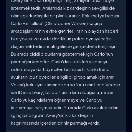
Avery'nin kız kardeşi kaçırılmış, 2 milyon dolar fidye
istenmektedir. Aralarında kız kardeşinin sevgilisi de
olan üç arkadaşı ile bir plan kurarlar. Eski mafya babası
Carlo Bertalluci'i (Christopher Walken) kaçırıp
arkadaşları Ira'nin evine getirler. İra'nın olaydan haberi
bile yoktur ve evde dörtlünün poker oynayacağını
düşünmektedir ancak gelince gerçeklerle karşılaşır.
Bu arada ciddi olduklarını göstermek için Carlo'nun
parmağını keserler. Carlo'dan istekleri ya parayı
ödemesi ya da fidyecileri bulmasıdır. Carlo kendi
avukatını bu fidyecilerle ilgili bilgi toplamak için arar.
Ve sağ kolu aynı zamanda da şöförü olan Lono Veccio
ise (Denis Leary) bu dörtlünün kim olduğunu, neden
Carlo'yu kaçırdıklarını öğrenmeye ve Carlo'yu
kurtarmaya çalışmaktadır. Bu arada Carlo avukatından
ilginç bir bilgi alır: Avery'nin kız kardeşinin
kaçırılmasında içerden birinin parmağı vardır.