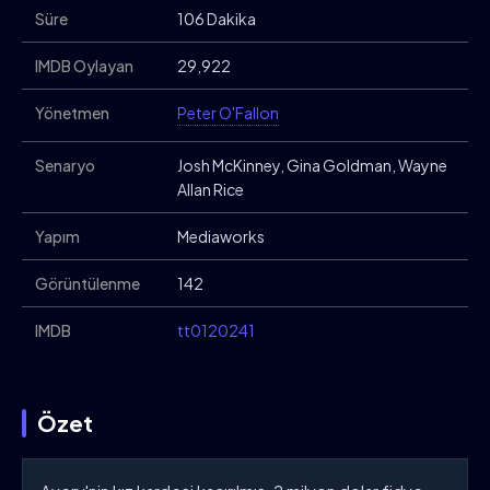
Süre
106 Dakika
IMDB Oylayan
29,922
Yönetmen
Peter O'Fallon
Senaryo
Josh McKinney, Gina Goldman, Wayne
Allan Rice
Yapım
Mediaworks
Görüntülenme
142
IMDB
tt0120241
Özet