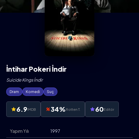
İntihar Pokeri İndir
Suicide Kings İndir
Dram
Komedi
Suç
6.9
34%
60
IMDB
Rotten T.
Editör
Yapım Yılı
1997