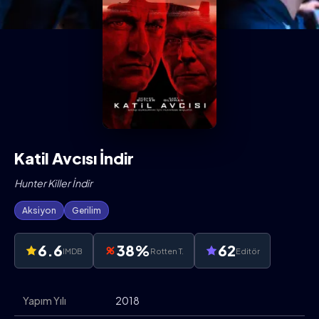
Katil Avcısı İndir
Hunter Killer İndir
Aksiyon
Gerilim
6.6
38%
62
IMDB
Rotten T.
Editör
Yapım Yılı
2018