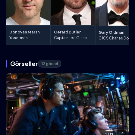
Donovan Marsh
Gerard Butler
Gary Oldman
Yönetmen
Captain Joe Glass
CJCS Charles Donne
Görseller
12 görsel
‹
›
1
/ 12