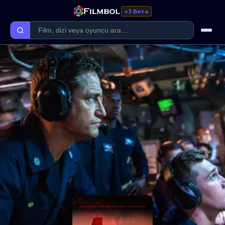
v3 Beta
Ana Sayfa
Forum
Kategoriler
Kaliteler
Film Kategorileri
Dizi Kategorileri
Giriş Yap