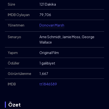
Süre
121 Dakika
IMDB Oylayan
79,706
Yönetmen
Donovan Marsh
Senaryo
Arne Schmidt, Jamie Moss, George
Wallace
Yapım
Original Film
Ödüller
1 galibiyet
Görüntülenme
1,667
IMDB
tt1846589
Özet