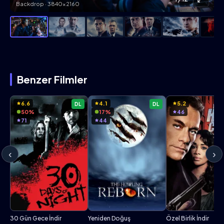
Backdrop · 3840×2160
Benzer Filmler
6.6
4.1
5.2
DL
DL
50%
17%
46
71
44
‹
›
30 Gün Gece İndir
Yeniden Doğuş
Özel Birlik İndir