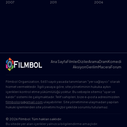
2007
2011
2006
Ana Sayfa
Filmler
Diziler
Arama
Dram
Komedi
Aksiyon
Gerilim
Macera
Forum
Filmbol Organization, 5651 sayılı yasada tanımlanan "yer sağlayıcı" olarak
hizmet vermektedir. İlgili yasaya göre, site yönetiminin hukuka aykırı
içerikleri kontrol etme yükümlülüğü yoktur. Bu sebeple sitemiz "uyar ve
kaldır" sistemi ile çalışmaktadır. Telif sahipleri, bize e-posta adresimizden
filmbolorg@gmail.com
ulaşabilirler. Site yönetimine ulaşmadan yapılan
hukuki işlemlerden site yönetimi hiçbir şekilde sorumlu tutulamaz.
© 2026 Filmbol. Tüm hakları saklıdır.
Bu sitede yer alan içerikler yalnızca bilgilendirme amaçlıdır.