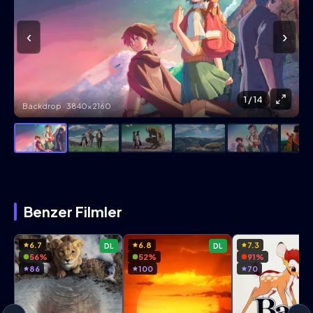
‹
›
1
/ 14
Backdrop · 3840×2160
Benzer Filmler
6.7
6.8
7.3
DL
DL
56%
52%
91%
86
100
70