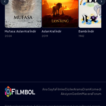
‹
›
Mufasa: Aslan Kral İndir
Aslan Kral İndir
Bambi İndir
2024
2019
1942
Ana Sayfa
Filmler
Diziler
Arama
Dram
Komedi
Aksiyon
Gerilim
Macera
Forum
Filmbol Organization, 5651 sayılı yasada tanımlanan "yer sağlayıcı" olarak