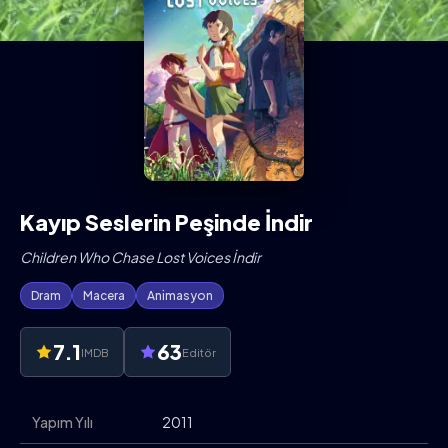
Kayıp Seslerin Peşinde İndir
Children Who Chase Lost Voices İndir
Dram
Macera
Animasyon
7.1
63
IMDB
Editör
Yapım Yılı
2011