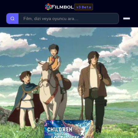
v3 Beta
Ana Sayfa
Forum
Kategoriler
Kaliteler
Film Kategorileri
Dizi Kategorileri
Giriş Yap