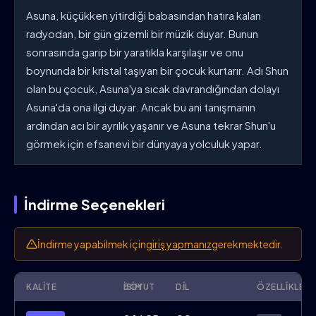
Asuna, küçükken yitirdiği babasından hatıra kalan
radyodan, bir gün gizemli bir müzik duyar. Bunun
sonrasında garip bir yaratıkla karşılaşır ve onu
boynunda bir kristal taşıyan bir çocuk kurtarır. Adı Shun
olan bu çocuk, Asuna'ya sıcak davrandığından dolayı
Asuna'da ona ilgi duyar. Ancak bu ani tanışmanın
ardından acı bir ayrılık yaşanır ve Asuna tekrar Shun'u
görmek için efsanevi bir dünyaya yolculuk yapar.
İndirme Seçenekleri
İndirme yapabilmek için
giriş yapmanız
gerekmektedir.
KALITE
İSIM
BOYUT
DIL
ÖZELLIKLER