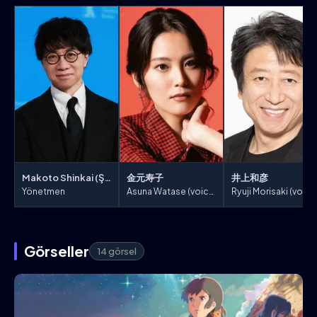
Makoto Shinkai (Şinkay)
金元寿子
井上和彦
Yönetmen
Asuna Watase (voice)
Ryuji Morisaki (voice
Görseller
14 görsel