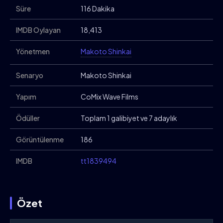
Süre
116 Dakika
IMDB Oylayan
18,413
Yönetmen
Makoto Shinkai
Senaryo
Makoto Shinkai
Yapım
CoMix Wave Films
Ödüller
Toplam 1 galibiyet ve 7 adaylık
Görüntülenme
186
IMDB
tt1839494
Özet