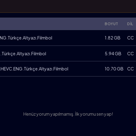
BOYUT
DIL
G.Türkçe.Altyazı.Filmbol
1.82 GB
CC
ürkçe.Altyazı.Filmbol
5.94 GB
CC
EVC.ENG.Türkçe.Altyazı.Filmbol
10.70 GB
CC
Henüz yorum yapılmamış. İlk yorumu sen yap!