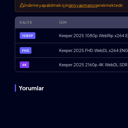
İndirme yapabilmek için
giriş yapmanız
gerekmektedir.
KALITE
İSIM
Keeper.2025.1080p.WebRip.x264.EN
1080P
Keeper.2025.FHD.WebDL.x264.ENG.T
FHD
Keeper.2025.2160p.4K.WebDL.SDR.H
4K
Yorumlar