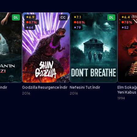
6.9
7.1
6.4
DL
CC
DL
87%
88%
78%
64
79
52
İndir
Godzilla Resurgence İndir
Nefesini Tut İndir
Elm Sokağı
Yeni Kabus 
2016
2016
1994