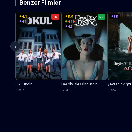
Benzer Filmler
4.1
5.5
55
TR
DL
44
44%
42
‹
Okul İndir
Deadly Blessing İndir
Şeytanın Ağzı 
2004
1981
2026