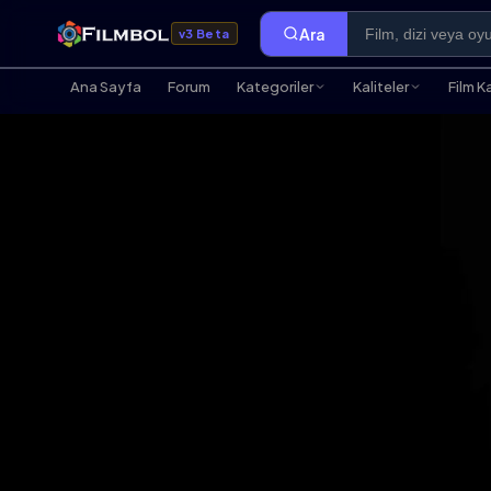
Ara
v3 Beta
Ana Sayfa
Forum
Kategoriler
Kaliteler
Film K