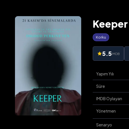
Keeper 
Korku
5.5
IMDB
Yapım Yılı
Süre
IMDB Oylayan
Yönetmen
Senaryo