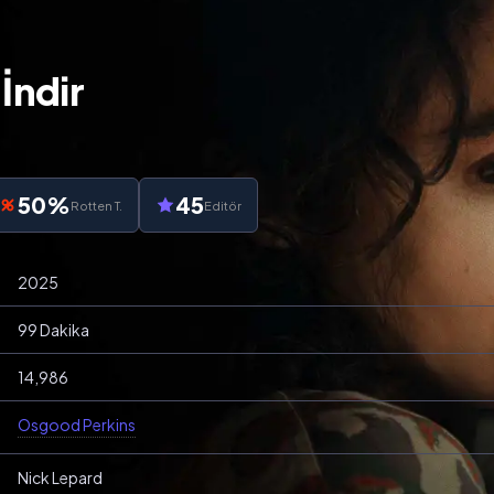
İndir
50%
45
Rotten T.
Editör
2025
99 Dakika
14,986
Osgood Perkins
Nick Lepard