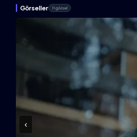
Görseller
11 görsel
‹