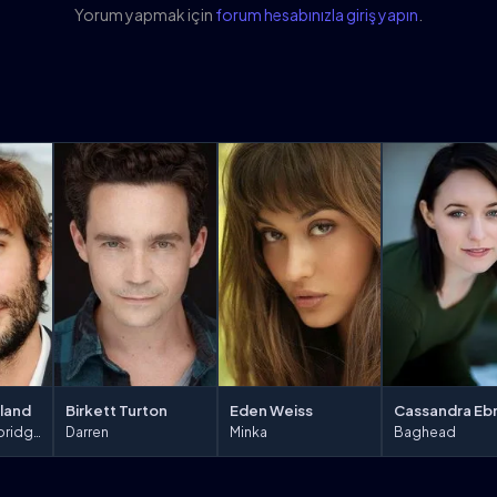
Yorum yapmak için
forum hesabınızla giriş yapın
.
Birkett Turton
rland
Eden Weiss
Cassandra Eb
Darren
Malcolm Westbridge
Minka
Baghead