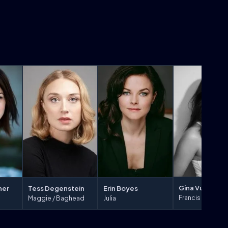
Gina Vultaggio
ner
Tess Degenstein
Erin Boyes
Francis
Maggie / Baghead
Julia