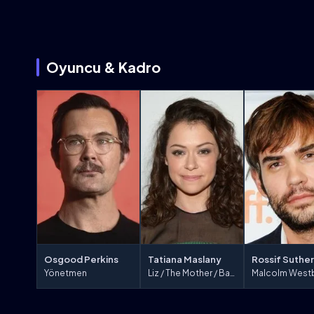
Oyuncu & Kadro
Osgood Perkins
Tatiana Maslany
Rossif Suthe
Yönetmen
Liz / The Mother / Baghead