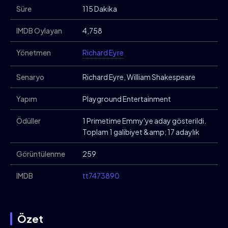
Süre
115 Dakika
IMDB Oylayan
4,758
Yönetmen
Richard Eyre
Senaryo
Richard Eyre, William Shakespeare
Yapım
Playground Entertainment
Ödüller
1 Primetime Emmy'ye aday gösterildi.
Toplam 1 galibiyet &amp; 17 adaylık
Görüntülenme
259
IMDB
tt7473890
Özet