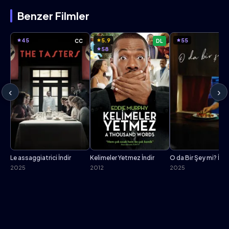
Benzer Filmler
45
5.9
55
CC
DL
58
‹
›
Le assaggiatrici İndir
Kelimeler Yetmez İndir
O da Bir Şey mi? İndi
2025
2012
2025