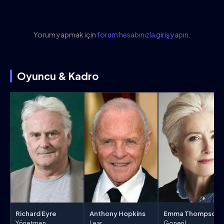
Yorum yapmak için
forum hesabınızla giriş yapın
.
Oyuncu & Kadro
Richard Eyre
Anthony Hopkins
Emma Thompson
Yönetmen
Lear
Goneril