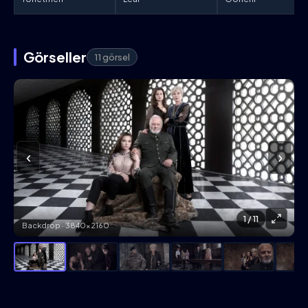
Görseller
11 görsel
‹
›
1
/ 11
Backdrop · 3840×2160