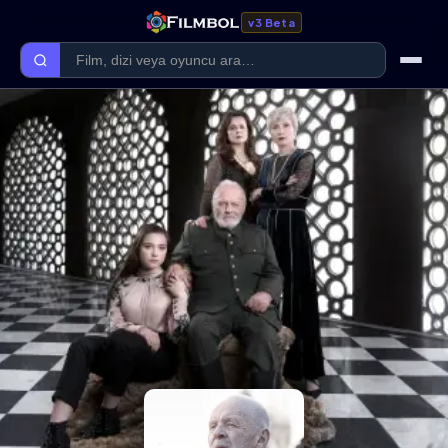
v3 Beta
Ana Sayfa
Forum
Kategoriler
Kaliteler
Film Kategorileri
Dizi Kategorileri
Giriş Yap