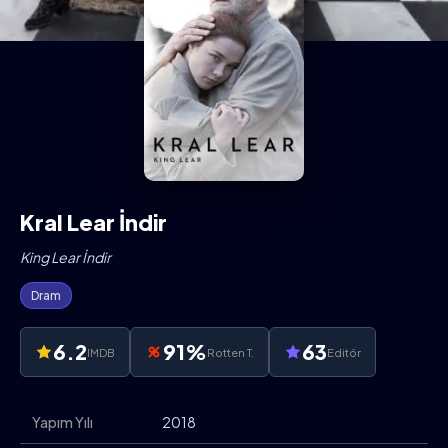
Kral Lear İndir
King Lear İndir
Dram
6.2
91%
63
IMDB
Rotten T.
Editör
Yapım Yılı
2018