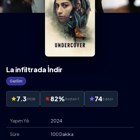
La infiltrada İndir
Gerilim
7.3
82%
74
IMDB
Rotten T.
Editör
Yapım Yılı
2024
Süre
100 Dakika