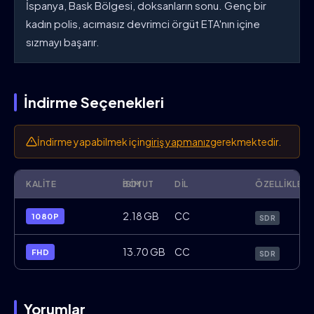
İspanya, Bask Bölgesi, doksanların sonu. Genç bir
kadın polis, acımasız devrimci örgüt ETA'nın içine
sızmayı başarır.
İndirme Seçenekleri
İndirme yapabilmek için
giriş yapmanız
gerekmektedir.
KALITE
İSIM
BOYUT
DIL
ÖZELLIKLER
Undercover.2024.1080p.BluRay.x264.ES.
2.18 GB
CC
1080P
SDR
Undercover.2024.FHD.BluRay.x264.ES.Tür
13.70 GB
CC
FHD
SDR
Yorumlar