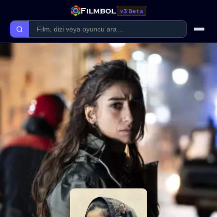
v3 Beta
Ana Sayfa
Forum
Kategoriler
Kaliteler
Film Kategorileri
Dizi Kategorileri
Giriş Yap