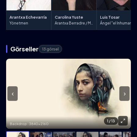
Arantxa Echevarría
Carolina Yuste
Luis Tosar
Yönetmen
Arantxa Berradre / Marina Marín
Ángel "el Inhumano"
Görseller
13 görsel
‹
›
1
/ 13
Backdrop · 3840×2160