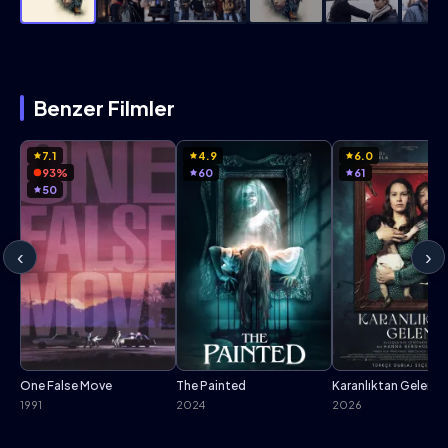
Benzer Filmler
7.1
4.9
6.0
93%
60
61
50
‹
›
One False Move
The Painted
Karanlıktan Gelen
1991
2024
2026