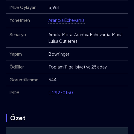
IMDB Oylayan
5,981
Yönetmen
Arantxa Echevarría
Senaryo
Amèlia Mora, Arantxa Echevarría, María
Luisa Gutiérrez
Yapım
Bowfinger
Ödüller
Toplam 11 galibiyet ve 25 aday
Görüntülenme
544
IMDB
tt29270150
Özet