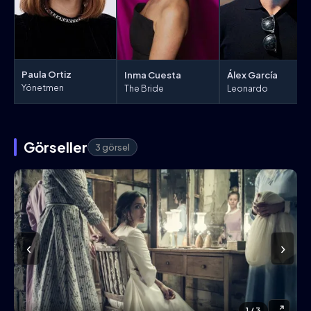
Paula Ortiz
Inma Cuesta
Álex García
Yönetmen
The Bride
Leonardo
Görseller
3 görsel
‹
›
1
/ 3