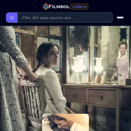
v3 Beta
Ana Sayfa
Forum
Kategoriler
Kaliteler
Film Kategorileri
Dizi Kategorileri
Giriş Yap