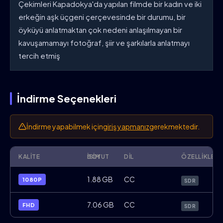
Çekimleri Kapadokya'da yapılan filmde bir kadın ve iki
erkeğin aşk üçgeni çerçevesinde bir durumu, bir
öyküyü anlatmaktan çok nedeni anlaşılmayan bir
kavuşamamayı fotoğraf, şiir ve şarkılarla anlatmayı
tercih etmiş
İndirme Seçenekleri
İndirme yapabilmek için
giriş yapmanız
gerekmektedir.
KALITE
İSIM
BOYUT
DIL
ÖZELLIKLER
The.Bride.2015.1080p.BluRay.x264.ES.Tü
1.88 GB
CC
1080P
SDR
The.Bride.2015.FHD.BluRay.x264.ES.Türk
7.06 GB
CC
FHD
SDR