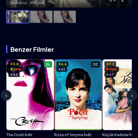
Backdrop · 1495×841
Benzer Filmler
5.8
6.6
7.2
DL
CC
28%
65
75%
44
47
‹
›
The Crush İndir
Roza of Smyrna İndir
Küçük Kadınlar İndir