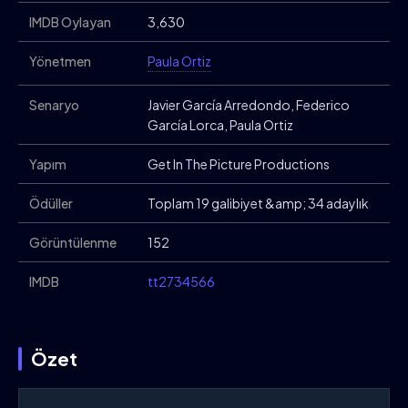
IMDB Oylayan
3,630
Yönetmen
Paula Ortiz
Senaryo
Javier García Arredondo, Federico
García Lorca, Paula Ortiz
Yapım
Get In The Picture Productions
Ödüller
Toplam 19 galibiyet &amp; 34 adaylık
Görüntülenme
152
IMDB
tt2734566
Özet