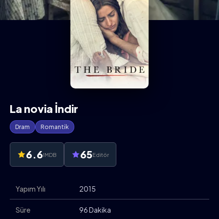
La novia İndir
Dram
Romantik
6.6
65
IMDB
Editör
Yapım Yılı
2015
Süre
96 Dakika