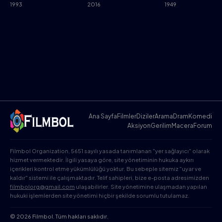
1993
2016
1949
Ana Sayfa
Filmler
Diziler
Arama
Dram
Komedi
Aksiyon
Gerilim
Macera
Forum
Filmbol Organization, 5651 sayılı yasada tanımlanan "yer sağlayıcı" olarak
hizmet vermektedir. İlgili yasaya göre, site yönetiminin hukuka aykırı
içerikleri kontrol etme yükümlülüğü yoktur. Bu sebeple sitemiz "uyar ve
kaldır" sistemi ile çalışmaktadır. Telif sahipleri, bize e-posta adresimizden
filmbolorg@gmail.com
ulaşabilirler. Site yönetimine ulaşmadan yapılan
hukuki işlemlerden site yönetimi hiçbir şekilde sorumlu tutulamaz.
© 2026 Filmbol. Tüm hakları saklıdır.