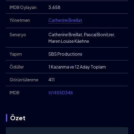
IMDB Oylayan
3,658
Yönetmen
Catherine Breillat
Senaryo
Catherine Breillat, Pascal Bonitzer,
Maren Louise Käehne
Yapım
SBS Productions
Ödüller
1 Kazanma ve 12 Aday Toplam
Görüntülenme
411
IMDB
tt14550346
Özet