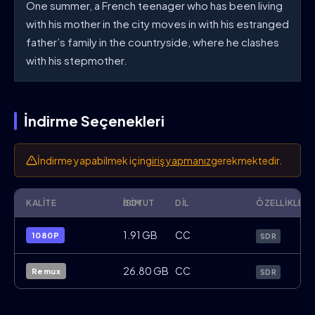
One summer, a French teenager who has been living
with his mother in the city moves in with his estranged
father’s family in the countryside, where he clashes
with his stepmother.
İndirme Seçenekleri
İndirme yapabilmek için
giriş yapmanız
gerekmektedir.
KALITE
İSIM
BOYUT
DIL
ÖZELLIKLER
Last.Summer.2023.1080p.BluRay.x264.FR
1.91 GB
CC
1080P
SDR
Last.Summer.2023.BluRay.Disc.REMUX.FR.
26.80 GB
CC
Remux
SDR