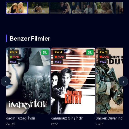
Benzer Filmler
5.9
6.4
6.2
DL
DL
25%
75%
65%
53
49
53
‹
›
Kadın Tuzağı İndir
Kanunsuz Giriş İndir
Sniper: Duvar İndir
2004
1992
2017