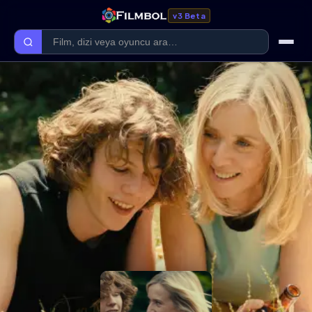
v3 Beta
Ana Sayfa
Forum
Kategoriler
Kaliteler
Film Kategorileri
Dizi Kategorileri
Giriş Yap