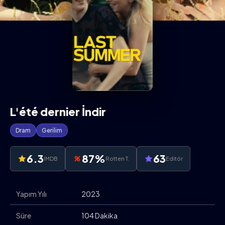
L'été dernier İndir
Dram
Gerilim
6.3
87%
63
IMDB
Rotten T.
Editör
Yapım Yılı
2023
Süre
104 Dakika