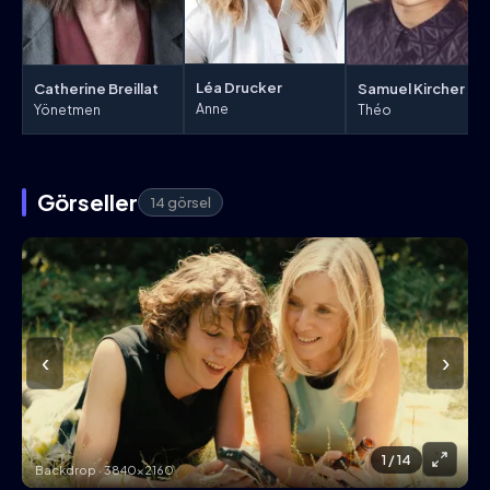
Léa Drucker
Catherine Breillat
Samuel Kircher
Anne
Yönetmen
Théo
Görseller
14 görsel
‹
›
1
/ 14
Backdrop · 3840×2160