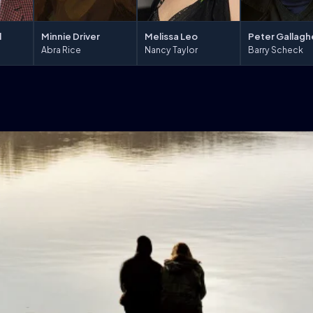
l
Minnie Driver
Melissa Leo
Peter Gallagh
Abra Rice
Nancy Taylor
Barry Scheck