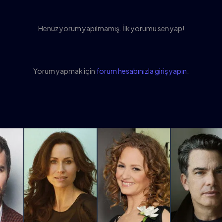
Henüz yorum yapılmamış. İlk yorumu sen yap!
Yorum yapmak için
forum hesabınızla giriş yapın
.