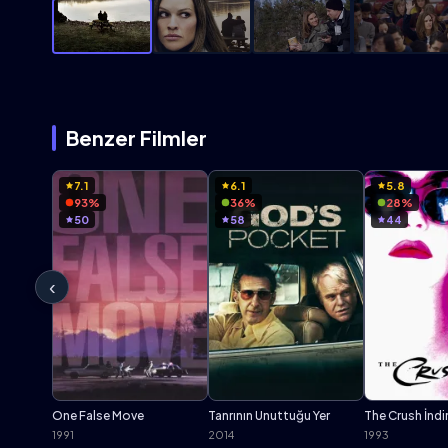
Benzer Filmler
7.1
6.1
5.8
93%
36%
28%
50
58
44
‹
One False Move
Tanrının Unuttuğu Yer
The Crush İndi
1991
2014
1993