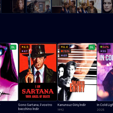
6.5
6.4
56%
DL
DL
47
75%
55
49
r
Sono Sartana, il vostro
Kanunsuz Giriş İndir
In Cold Ligh
becchino İndir
1992
2025