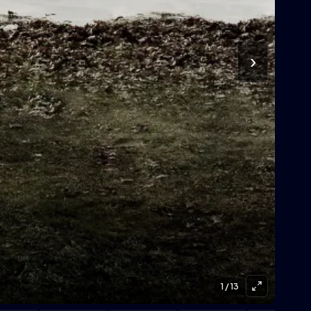
›
1
/ 13