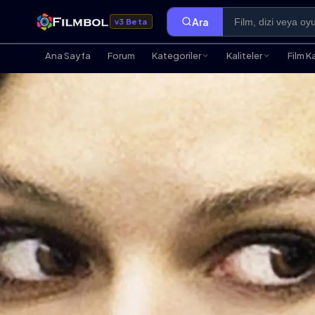
Ara
v3 Beta
Ana Sayfa
Forum
Kategoriler
Kaliteler
Film K