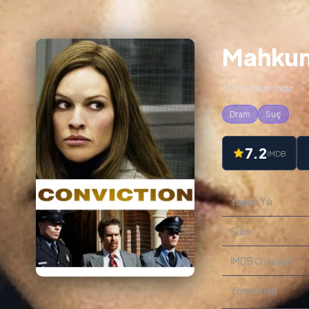
Mahkumi
Conviction İndir
Dram
Suç
7.2
IMDB
Yapım Yılı
Süre
IMDB Oylayan
Yönetmen