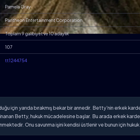
Pamela Gray
Pantheon Entertainment Corporation
Toplam 9 galibiyet ve 10 adaylık
107
tt1244754
duğu için yarıda bırakmış bekar bir annedir. Betty'nin erkek k
e inanan Betty, hukuk mücadelesine başlar. Bu arada erkek kar
ünmektedir. Onu savunma işini kendisi üstlenir ve bunun için huku