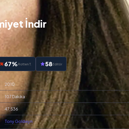
yet İndir
67%
58
Rotten T.
Editör
2010
107 Dakika
47,536
Tony Goldwyn