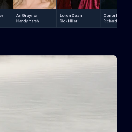
Ari Graynor
Conor Donova
er
Loren Dean
Mandy Marsh
Richard Miller
Rick Miller