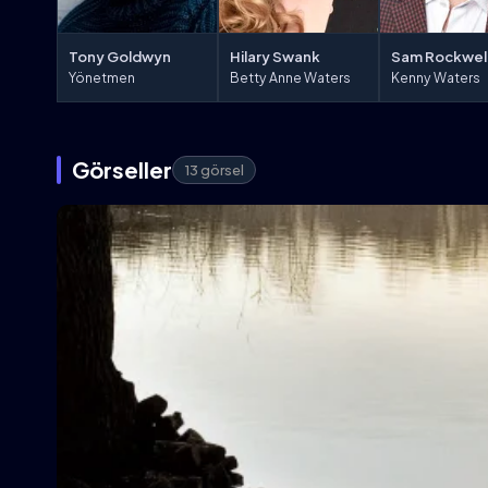
Hilary Swank
Sam Rockwel
Tony Goldwyn
Betty Anne Waters
Kenny Waters
Yönetmen
Görseller
13 görsel