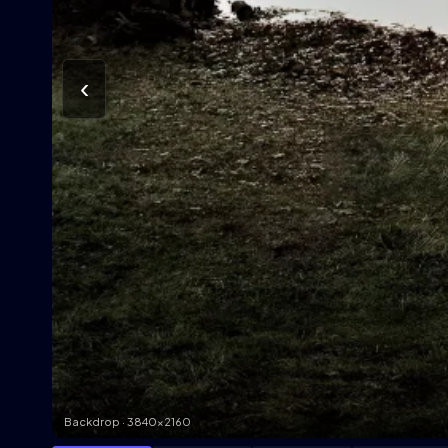
‹
Backdrop · 3840×2160