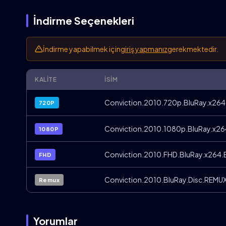
İndirme Seçenekleri
İndirme yapabilmek için
giriş yapmanız
gerekmektedir.
KALITE
İSIM
Conviction.2010.720p.BluRay.x264.
720P
Conviction.2010.1080p.BluRay.x264
1080P
Conviction.2010.FHD.BluRay.x264.E
FHD
Conviction.2010.BluRay.Disc.REMUX
Remux
Yorumlar