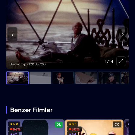
‹
›
1
/ 14
Backdrop · 1280×720
Benzer Filmler
6.8
8.1
50
DL
CC
86%
80%
67
84