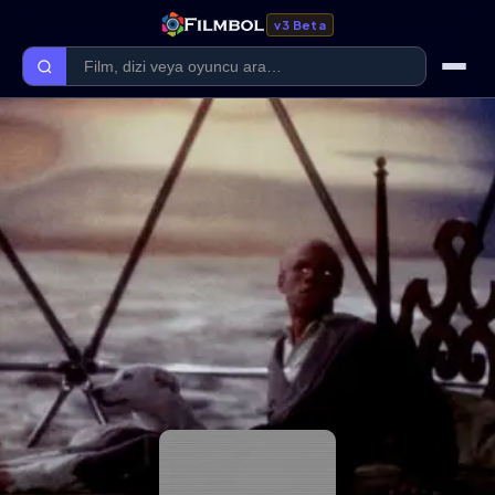
v3 Beta
Ana Sayfa
Forum
Kategoriler
Kaliteler
Film Kategorileri
Dizi Kategorileri
Giriş Yap