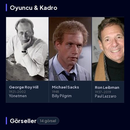
Oyuncu & Kadro
George Roy Hill
Michael Sacks
Ron Leibman
1921–2002
1948
1937–2019
Yönetmen
Billy Pilgrim
Paul Lazzaro
Görseller
14 görsel