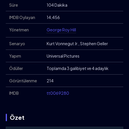
Süre
104 Dakika
IMDB Oylayan
14,456
Yönetmen
George Roy Hill
Senaryo
Kurt Vonnegut Jr., Stephen Geller
Yapım
Universal Pictures
Ödüller
Toplamda 3 galibiyet ve 4 adaylık
Görüntülenme
214
IMDB
tt0069280
Özet