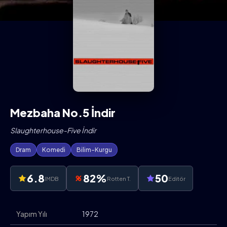
Mezbaha No.5 İndir
Slaughterhouse-Five İndir
Dram
Komedi
Bilim-Kurgu
6.8
82%
50
IMDB
Rotten T.
Editör
Yapım Yılı
1972