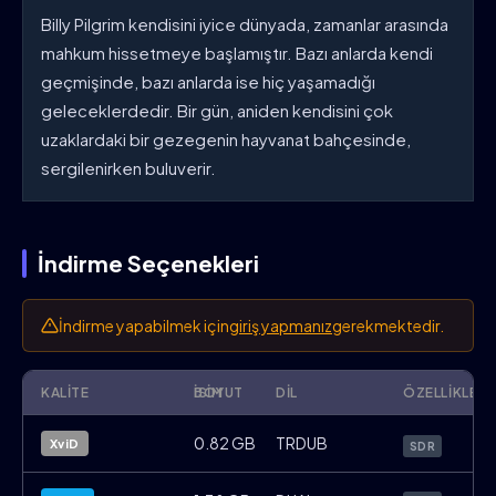
Billy Pilgrim kendisini iyice dünyada, zamanlar arasında
mahkum hissetmeye başlamıştır. Bazı anlarda kendi
geçmişinde, bazı anlarda ise hiç yaşamadığı
geleceklerdedir. Bir gün, aniden kendisini çok
uzaklardaki bir gezegenin hayvanat bahçesinde,
sergilenirken buluverir.
İndirme Seçenekleri
İndirme yapabilmek için
giriş yapmanız
gerekmektedir.
KALITE
İSIM
BOYUT
DIL
ÖZELLIKLER
SlaughterhouseFive.1972.Remastered.BR
0.82 GB
TRDUB
XviD
SDR