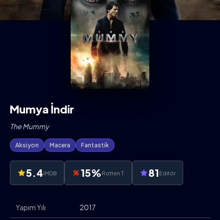
Mumya İndir
The Mummy
Aksiyon
Macera
Fantastik
5.4
15%
81
IMDB
Rotten T.
Editör
Yapım Yılı
2017