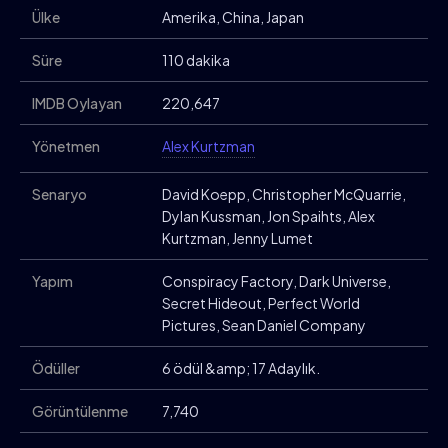
Ülke
Amerika, China, Japan
Süre
110 dakika
IMDB Oylayan
220,647
Yönetmen
Alex Kurtzman
Senaryo
David Koepp, Christopher McQuarrie,
Dylan Kussman, Jon Spaihts, Alex
Kurtzman, Jenny Lumet
Yapım
Conspiracy Factory, Dark Universe,
Secret Hideout, Perfect World
Pictures, Sean Daniel Company
Ödüller
6 ödül &amp; 17 Adaylık.
Görüntülenme
7,740