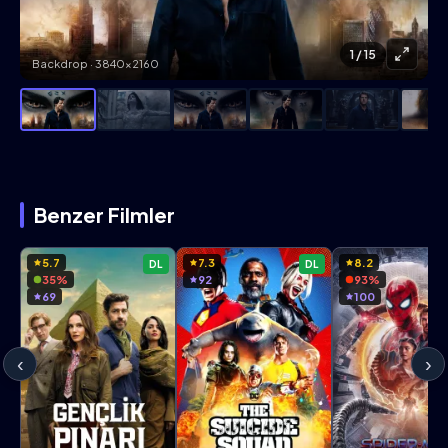
1
/ 15
Backdrop · 3840×2160
Benzer Filmler
5.7
7.3
8.2
DL
DL
35%
92
93%
69
100
‹
›