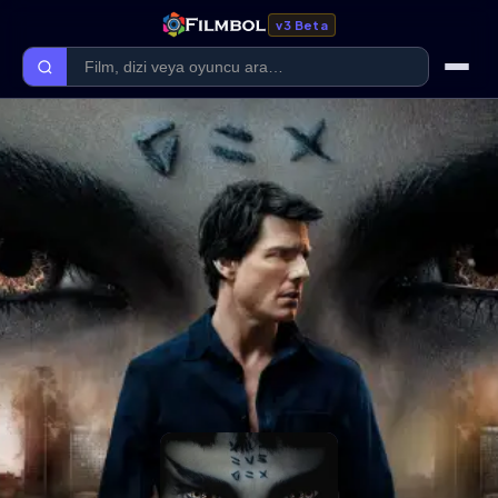
v3 Beta
Ana Sayfa
Forum
Kategoriler
Kaliteler
Film Kategorileri
Dizi Kategorileri
Giriş Yap