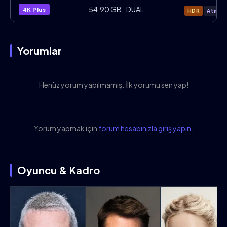
The.Mummy.2017.2160p.4KPlus.BluRay.
54.90 GB
DUAL
4K Plus
HDR
Atmos
Yorumlar
Henüz yorum yapılmamış. İlk yorumu sen yap!
Yorum yapmak için
forum hesabınızla giriş yapın
.
Oyuncu & Kadro