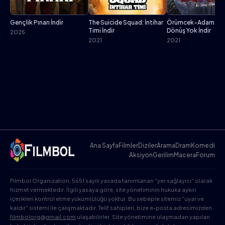
Gençlik Pınarı İndir
The Suicide Squad: İntihar
Örümcek-Adam: Ev
Timi İndir
Dönüş Yok İndir
2025
2021
2021
Ana Sayfa
Filmler
Diziler
Arama
Dram
Komedi
Aksiyon
Gerilim
Macera
Forum
Filmbol Organization, 5651 sayılı yasada tanımlanan "yer sağlayıcı" olarak
hizmet vermektedir. İlgili yasaya göre, site yönetiminin hukuka aykırı
içerikleri kontrol etme yükümlülüğü yoktur. Bu sebeple sitemiz "uyar ve
kaldır" sistemi ile çalışmaktadır. Telif sahipleri, bize e-posta adresimizden
filmbolorg@gmail.com
ulaşabilirler. Site yönetimine ulaşmadan yapılan