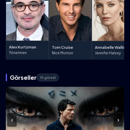
Alex Kurtzman
Tom Cruise
Annabelle Wallis
Yönetmen
Nick Morton
Jennifer Halsey
Görseller
15 görsel
‹
›