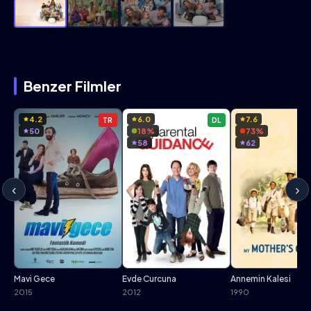
Benzer Filmler
4.2
6.0
7.6
TR
DL
50
18%
73%
58
62
‹
›
Mavi Gece
Evde Curcuna
Annemin Kalesi
2015
2012
1990