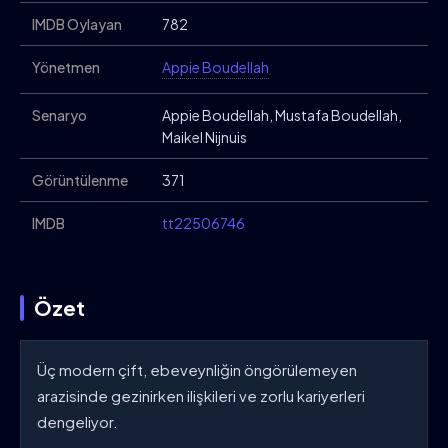
IMDB Oylayan
782
Yönetmen
Appie Boudellah
Senaryo
Appie Boudellah, Mustafa Boudellah,
Maikel Nijnuis
Görüntülenme
371
IMDB
tt22506746
Özet
Üç modern çift, ebeveynliğin öngörülemeyen
arazisinde gezinirken ilişkileri ve zorlu kariyerleri
dengeliyor.