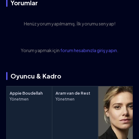
Yorumlar
Henüz yorum yapılmamış. İlk yorumu sen yap!
Yorum yapmak için
forum hesabınızla giriş yapın
.
Oyuncu & Kadro
Appie Boudellah
Aram van de Rest
Yönetmen
Yönetmen