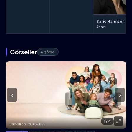
Sallie Harmsen
Anne
Görseller
4 görsel
‹
›
1
/ 4
Backdrop · 2048×1152