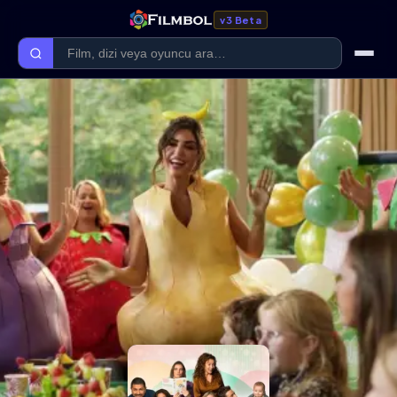
v3 Beta
Ana Sayfa
Forum
Kategoriler
Kaliteler
Film Kategorileri
Dizi Kategorileri
Giriş Yap