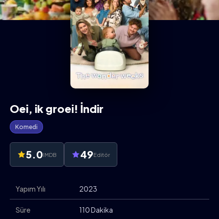
Oei, ik groei! İndir
Komedi
5.0
49
IMDB
Editör
Yapım Yılı
2023
Süre
110 Dakika