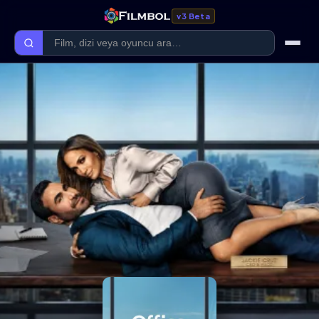
v3 Beta
Ana Sayfa
Forum
Kategoriler
Kaliteler
Film Kategorileri
Dizi Kategorileri
Giriş Yap