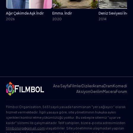
Ağır Çekimde Aşk İndir
Emma. İndir
Deniz Seviyesi İndir
2026
2020
2014
Ana Sayfa
Filmler
Diziler
Arama
Dram
Komedi
Aksiyon
Gerilim
Macera
Forum
Filmbol Organization, 5651 sayılı yasada tanımlanan "yer sağlayıcı" olarak
hizmet vermektedir. İlgili yasaya göre, site yönetiminin hukuka aykırı
içerikleri kontrol etme yükümlülüğü yoktur. Bu sebeple sitemiz "uyar ve
kaldır" sistemi ile çalışmaktadır. Telif sahipleri, bize e-posta adresimizden
filmbolorg@gmail.com
ulaşabilirler. Site yönetimine ulaşmadan yapılan