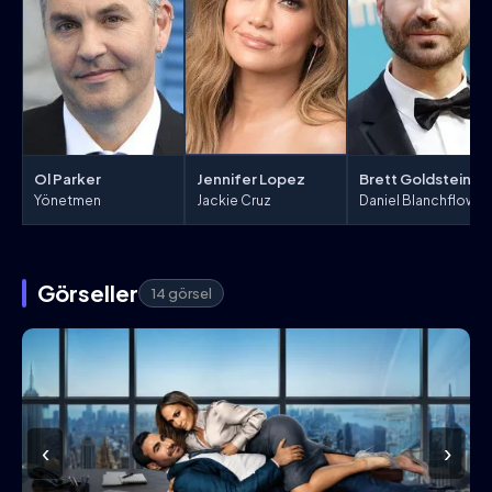
Ol Parker
Jennifer Lopez
Brett Goldstein
Yönetmen
Jackie Cruz
Daniel Blanchflower
Görseller
14 görsel
‹
›