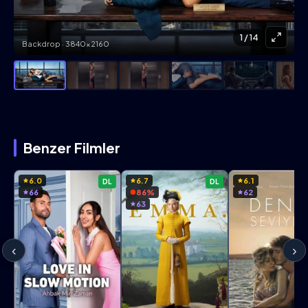
1
/ 14
Backdrop · 3840×2160
Benzer Filmler
6.0
6.7
6.1
DL
DL
66
86%
62
63
‹
›