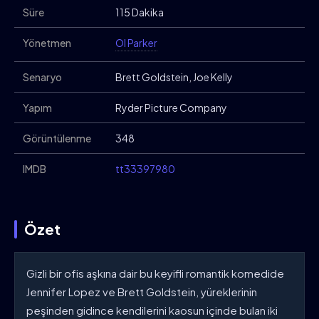
Süre
115 Dakika
Yönetmen
Ol Parker
Senaryo
Brett Goldstein, Joe Kelly
Yapım
Ryder Picture Company
Görüntülenme
348
IMDB
tt33397980
Özet
Gizli bir ofis aşkına dair bu keyifli romantik komedide
Jennifer Lopez ve Brett Goldstein, yüreklerinin
peşinden gidince kendilerini kaosun içinde bulan iki