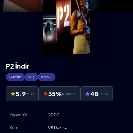
P2 İndir
Gerilim
Suç
Korku
5.9
35%
48
IMDB
Rotten T.
Editör
Yapım Yılı
2007
Süre
98 Dakika