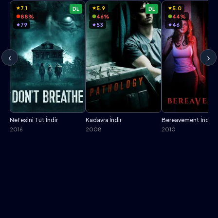
7.1
5.9
5.0
DL
DL
88%
46%
44%
79
53
46
‹
›
Nefesini Tut İndir
Kadavra İndir
Bereavement İndir
2016
2008
2010