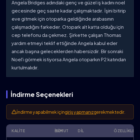
Angela Bridges adındaki genç ve güzel iş kadını noel
gecesinde geç saate kadar çalışmaktadır. İşini bitirip
eve gitmek için otoparka geldiğinde arabasının
çalışmadığını farkeder. Otopark alt katta olduğu için
cep telefonu da çekmez. Şirkette çalışan Thomas
yardım etmeyi teklif ettiğinde Angela kabul eder
ancak başına geleceklerden habersizdir. Bir sonraki
Noel'i görmek istiyorsa Angela otoparkın P2 katından
kurtulmalıdır.
İndirme Seçenekleri
İndirme yapabilmek için
giriş yapmanız
gerekmektedir.
KALITE
İSIM
BOYUT
DIL
ÖZELLIKLER