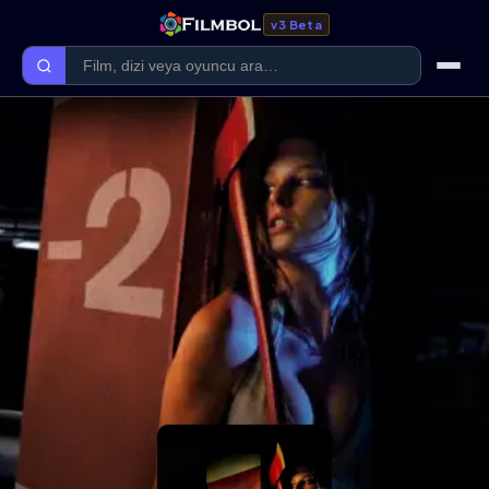
v3 Beta
Ana Sayfa
Forum
Kategoriler
Kaliteler
Film Kategorileri
Dizi Kategorileri
Giriş Yap