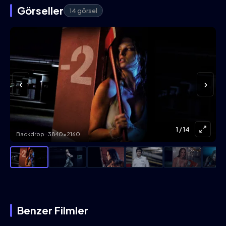
Görseller
14 görsel
‹
›
1
/ 14
Backdrop · 3840×2160
Benzer Filmler