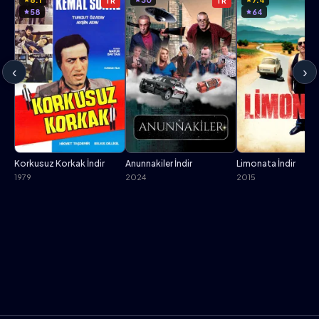
TR
TR
58
64
‹
›
Korkusuz Korkak İndir
Anunnakiler İndir
Limonata İndir
1979
2024
2015