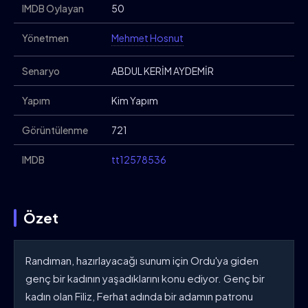
IMDB Oylayan
50
Yönetmen
Mehmet Hosnut
Senaryo
ABDUL KERİM AYDEMİR
Yapım
Kim Yapım
Görüntülenme
721
IMDB
tt12578536
Özet
Randıman, hazırlayacağı sunum için Ordu'ya giden
genç bir kadının yaşadıklarını konu ediyor. Genç bir
kadın olan Filiz, Ferhat adında bir adamın patronu