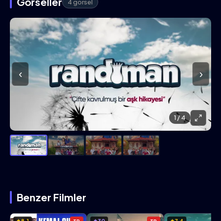
Görseller
4 görsel
‹
›
1
/ 4
Benzer Filmler
8.1
30
7.4