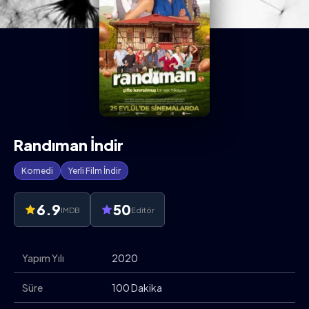
Randıman İndir
Komedi
Yerli Film İndir
6.9
50
IMDB
Editör
Yapım Yılı
2020
Süre
100 Dakika