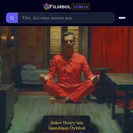
v3 Beta
Ana Sayfa
Forum
Kategoriler
Kaliteler
Film Kategorileri
Dizi Kategorileri
Giriş Yap