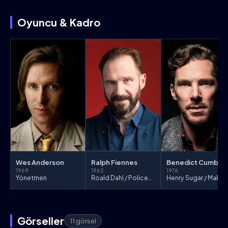
Oyuncu & Kadro
Wes Anderson
Ralph Fiennes
Benedict C
1969
1962
1976
Yönetmen
Roald Dahl / Policeman
Henry Su
Görseller
11 görsel