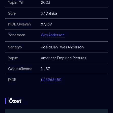
Yapım Yılı
2023
Süre
37 Dakika
IMDB Oylayan
87,169
Yönetmen
Wes Anderson
Senaryo
Roald Dahl, Wes Anderson
Yapım
American Empirical Pictures
Görüntülenme
1,437
IMDB
tt16968450
Özet