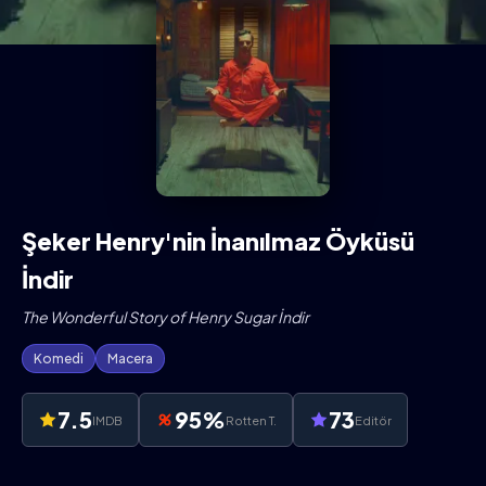
Şeker Henry'nin İnanılmaz Öyküsü
İndir
The Wonderful Story of Henry Sugar İndir
Komedi
Macera
7.5
95%
73
IMDB
Rotten T.
Editör