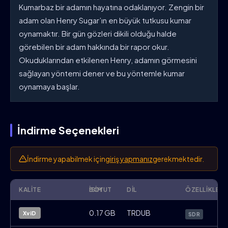
Kumarbaz bir adamın hayatına odaklanıyor. Zengin bir
adam olan Henry Sugar’ın en büyük tutkusu kumar
oynamaktır. Bir gün gözleri dikili olduğu halde
görebilen bir adam hakkında bir rapor okur.
Okuduklarından etkilenen Henry, adamın görmesini
sağlayan yöntemi dener ve bu yöntemle kumar
oynamaya başlar.
İndirme Seçenekleri
İndirme yapabilmek için
giriş yapmanız
gerekmektedir.
KALITE
İSIM
BOYUT
DIL
ÖZELLIKLER
The.Wonderful.Story.of.Henry.Sugar.202
0.17 GB
TRDUB
XviD
SDR