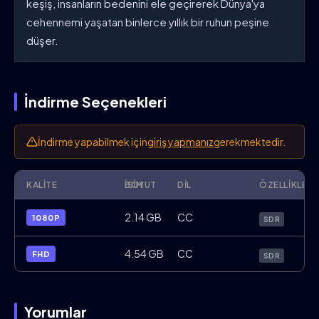
keşiş, insanların bedenini ele geçirerek Dünya'ya
cehennemi yaşatan binlerce yıllık bir ruhun peşine
düşer.
İndirme Seçenekleri
İndirme yapabilmek için
giriş yapmanız
gerekmektedir.
KALITE
İSIM
BOYUT
DIL
ÖZELLIKLER
The.8th.Night.2021.1080p.WebRip.x264.
2.14 GB
CC
1080P
SDR
The.8th.Night.2021.FHD.WebDL.x264.KO.
4.54 GB
CC
FHD
SDR
Yorumlar