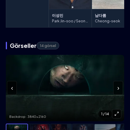
이성민
남다름
Park Jin-soo / Seon Hwa
Cheong-seok
Görseller
14 görsel
‹
›
1
/ 14
Backdrop · 3840×2160