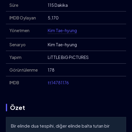
Süre
115 Dakika
IMDB Oylayan
5,170
Yönetmen
Kim Tae-hyung
Senaryo
Kim Tae-hyung
Yapım
LiTTLE BiG PiCTURES
Görüntülenme
178
IMDB
tt14781176
Özet
Bir elinde dua tespihi, diğer elinde balta tutan bir