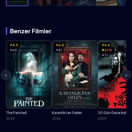
Benzer Filmler
4.9
6.0
6.6
60
61
50%
71
‹
›
The Painted
Karanlıktan Gelen
30 Gün Gece İndir
2024
2026
2007