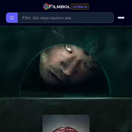
v3 Beta
Ana Sayfa
Forum
Kategoriler
Kaliteler
Film Kategorileri
Dizi Kategorileri
Giriş Yap