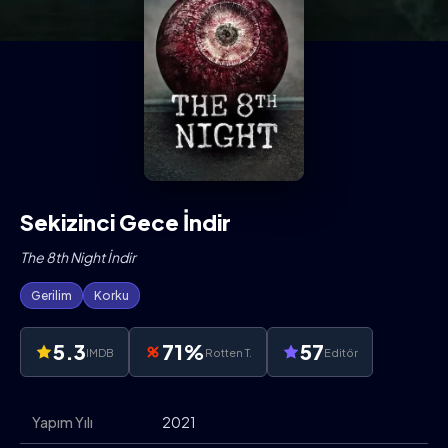
Sekizinci Gece İndir
The 8th Night İndir
Gerilim
Korku
5.3
71%
57
IMDB
Rotten T.
Editör
Yapım Yılı
2021