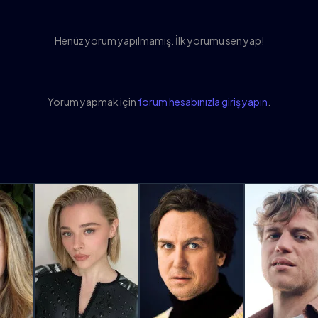
Henüz yorum yapılmamış. İlk yorumu sen yap!
Yorum yapmak için
forum hesabınızla giriş yapın
.