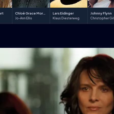
art
Chloë Grace Moretz
Lars Eidinger
Johnny Flynn
Jo-Ann Ellis
Klaus Diesterweg
Christopher Gi