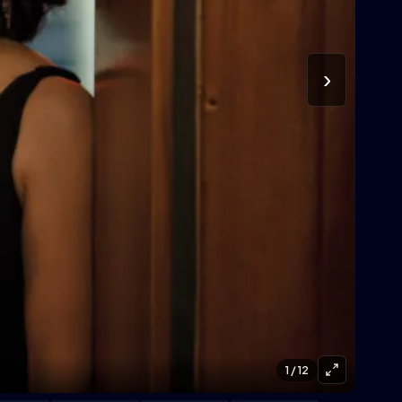
›
1
/ 12