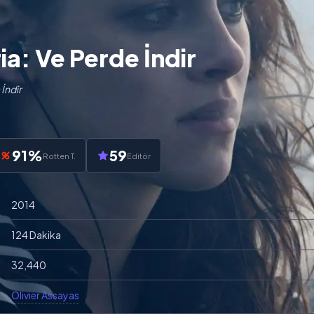
ia: Ve Perde İndir
 İndir
91%
59
Rotten T.
Editör
2014
124 Dakika
32,440
Olivier Assayas