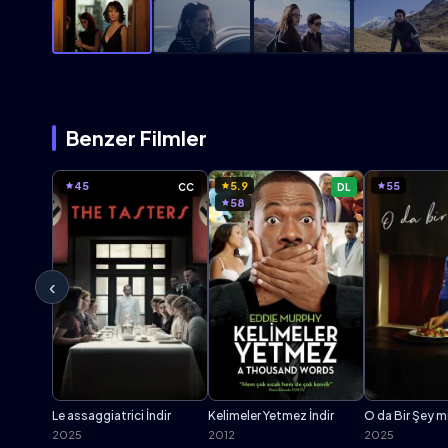
Benzer Filmler
45
5.9
55
CC
DL
58
‹
Le assaggiatrici İndir
Kelimeler Yetmez İndir
O da Bir Şey mi
2025
2012
2025