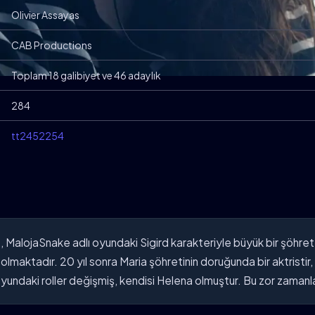
Olivier Assayas
CAB Productions
Toplam 18 galibiyet ve 46 adaylık
284
tt2452254
, MalojaSnake adlı oyundaki Sigird karakteriyle büyük bir şöhret 
lmaktadır. 20 yıl sonra Maria şöhretinin doruğunda bir aktristir, a
undaki roller değişmiş, kendisi Helena olmuştur. Bu zor zamanları