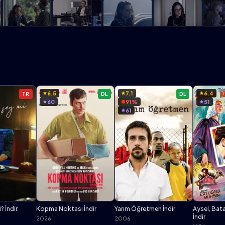
6.5
7.1
6.4
TR
DL
DL
60
91%
51
61
? İndir
Kopma Noktası İndir
Yarım Öğretmen İndir
Aysel, Bata
İndir
2026
2006