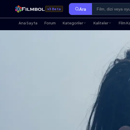
Ara
v3 Beta
Ana Sayfa
Forum
Kategoriler
Kaliteler
Film K