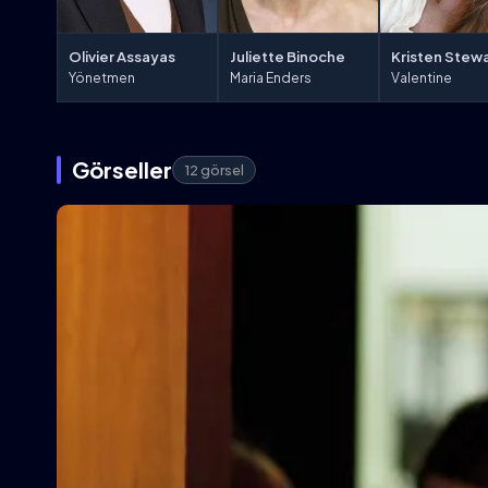
Olivier Assayas
Juliette Binoche
Kristen Stew
Yönetmen
Maria Enders
Valentine
Görseller
12 görsel