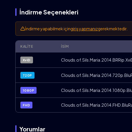
İndirme Seçenekleri
İndirme yapabilmek için
giriş yapmanız
gerekmektedir.
KALITE
İSIM
Clouds.of.Sils.Maria.2014.BRRip.Xvi
XviD
Clouds.of.Sils.Maria.2014.720p.Bl
720P
Clouds.of.Sils.Maria.2014.1080p.B
1080P
Clouds.of.Sils.Maria.2014.FHD.BluR
FHD
Yorumlar