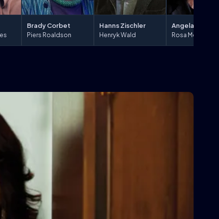
Hanns Zischler
Brady Corbet
Angela Winkler
Henryk Wald
les
Piers Roaldson
Rosa Melchior