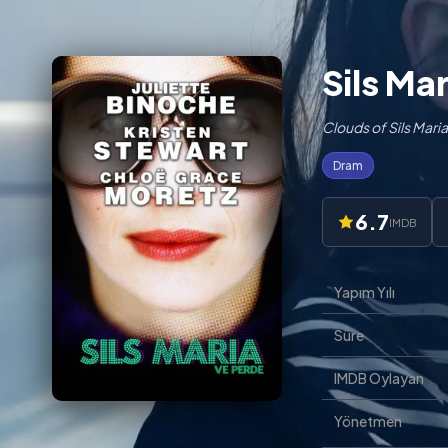
Sils Mar
Clouds of Sils Maria
Dram
6.7
IMDB
Yapım Yılı
Süre
IMDB Oylayan
Yönetmen