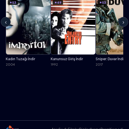
53
49
53
‹
›
Kadın Tuzağı İndir
Kanunsuz Giriş İndir
Sniper: Duvar İndir
2004
1992
2017