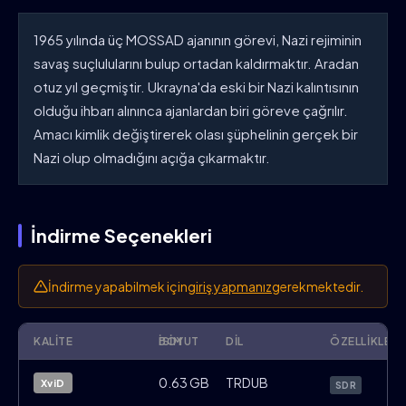
1965 yılında üç MOSSAD ajanının görevi, Nazi rejiminin
savaş suçlulularını bulup ortadan kaldırmaktır. Aradan
otuz yıl geçmiştir. Ukrayna'da eski bir Nazi kalıntısının
olduğu ihbarı alınınca ajanlardan biri göreve çağrılır.
Amacı kimlik değiştirerek olası şüphelinin gerçek bir
Nazi olup olmadığını açığa çıkarmaktır.
İndirme Seçenekleri
İndirme yapabilmek için
giriş yapmanız
gerekmektedir.
KALITE
İSIM
BOYUT
DIL
ÖZELLIKLER
The.Debt.2010.BRRip.XviD.TR.Filmbol
0.63 GB
TRDUB
XviD
SDR