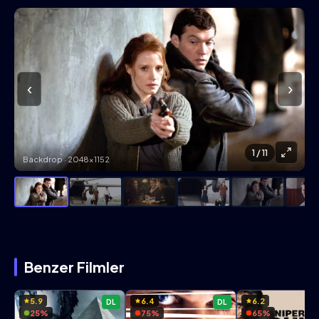
‹
›
1
/ 11
Backdrop · 2048×1152
Benzer Filmler
5.9
6.4
6.2
DL
DL
25%
75%
65%