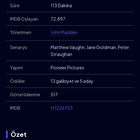
Süre
113 Dakika
IMDB Oylayan
72,897
Yönetmen
John Madden
Senaryo
Matthew Vaughn, Jane Goldman, Peter
Straughan
Yapım
Pioneer Pictures
Ödüller
13 galibiyet ve 5 aday
Görüntülenme
517
IMDB
tt1226753
Özet