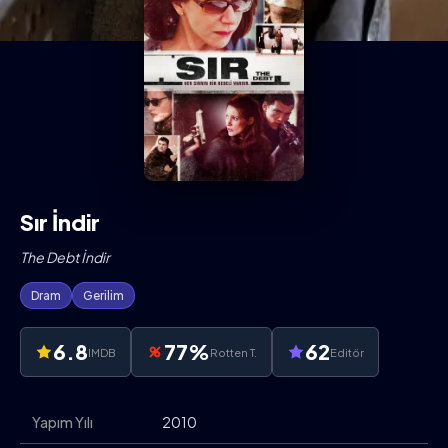
Sır İndir
The Debt İndir
Dram
Gerilim
6.8
77%
62
IMDB
Rotten T.
Editör
Yapım Yılı
2010