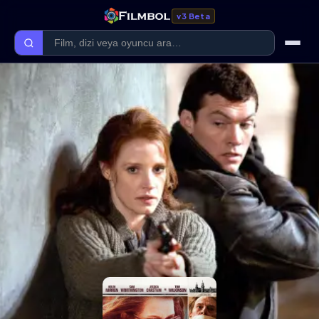
v3 Beta
Ana Sayfa
Forum
Kategoriler
Kaliteler
Film Kategorileri
Dizi Kategorileri
Giriş Yap