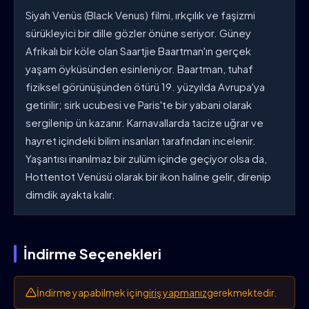
Siyah Venüs (Black Venus) filmi, ırkçılık ve faşizmi
sürükleyici bir dille gözler önüne seriyor. Güney
Afrikalı bir köle olan Saartjie Baartman'ın gerçek
yaşam öyküsünden esinleniyor. Baartman, tuhaf
fiziksel görünüşünden ötürü 19. yüzyılda Avrupa'ya
getirilir; sirk ucubesi ve Paris'te bir yabani olarak
sergilenip ün kazanır. Karnavallarda tacize uğrar ve
hayret içindeki bilim insanları tarafından incelenir.
Yaşantısı inanılmaz bir zulüm içinde geçiyor olsa da,
Hottentot Venüsü olarak bir ikon haline gelir, direnip
dimdik ayakta kalır.
İndirme Seçenekleri
İndirme yapabilmek için
giriş yapmanız
gerekmektedir.