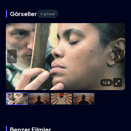
Görseller
4 görsel
‹
›
1
/ 4
Benzer Filmler