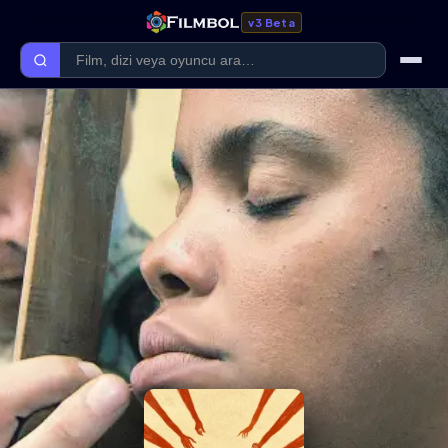
v3 Beta
Ana Sayfa
Forum
Kategoriler
Kaliteler
Film Kategorileri
Dizi Kategorileri
Giriş Yap