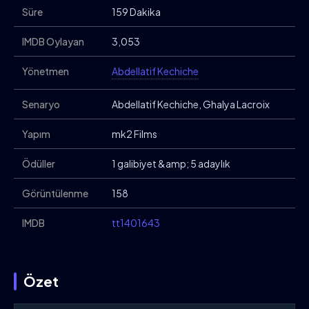
Süre
159 Dakika
IMDB Oylayan
3,053
Yönetmen
Abdellatif Kechiche
Senaryo
Abdellatif Kechiche, Ghalya Lacroix
Yapım
mk2 Films
Ödüller
1 galibiyet &amp; 5 adaylık
Görüntülenme
158
IMDB
tt1401643
Özet