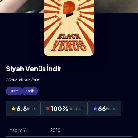
Siyah Venüs İndir
Black Venus İndir
Dram
Tarih
6.8
100%
66
IMDB
Rotten T.
Editör
Yapım Yılı
2010