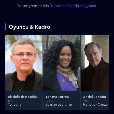
Yorum yapmak için
forum hesabınızla giriş yapın
.
Oyuncu & Kadro
Abdellatif Kechiche
Yahima Torres
André Jacobs
1960
1980
1954
Yönetmen
Saartjie Baartman
Hendrick Caezar