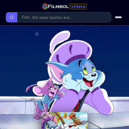
v3 Beta
Ana Sayfa
Forum
Kategoriler
Kaliteler
Film Kategorileri
Dizi Kategorileri
Giriş Yap