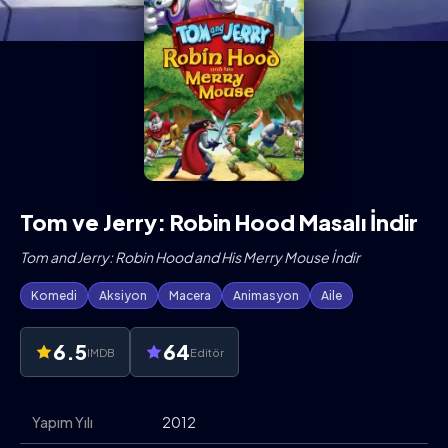
Tom ve Jerry: Robin Hood Masalı İndir
Tom and Jerry: Robin Hood and His Merry Mouse İndir
Komedi
Aksiyon
Macera
Animasyon
Aile
6.5
64
IMDB
Editör
Yapım Yılı
2012