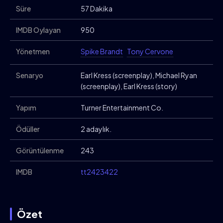
Süre
57 Dakika
IMDB Oylayan
950
Yönetmen
Spike Brandt
Tony Cervone
Senaryo
Earl Kress (screenplay), Michael Ryan
(screenplay), Earl Kress (story)
Yapım
Turner Entertainment Co.
Ödüller
2 adaylık.
Görüntülenme
243
IMDB
tt2423422
Özet