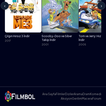
‹
›
Çılgın Hırsız 3 İndir
Scooby-Doo ve Siber
Tom ve Jerry: Hızlı v
Takip İndir
İndir
2017
2001
2005
Ana Sayfa
Filmler
Diziler
Arama
Dram
Komedi
Aksiyon
Gerilim
Macera
Forum