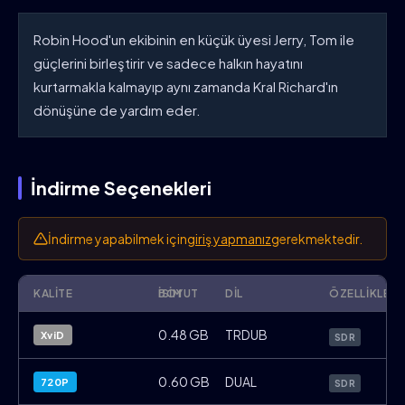
Robin Hood'un ekibinin en küçük üyesi Jerry, Tom ile
güçlerini birleştirir ve sadece halkın hayatını
kurtarmakla kalmayıp aynı zamanda Kral Richard'ın
dönüşüne de yardım eder.
İndirme Seçenekleri
İndirme yapabilmek için
giriş yapmanız
gerekmektedir.
KALITE
İSIM
BOYUT
DIL
ÖZELLIKLER
Tom.and.Jerry.Robin.Hood.and.His.Merry
0.48 GB
TRDUB
XviD
SDR
Tom.and.Jerry.Robin.Hood.and.His.Merr
0.60 GB
DUAL
720P
SDR