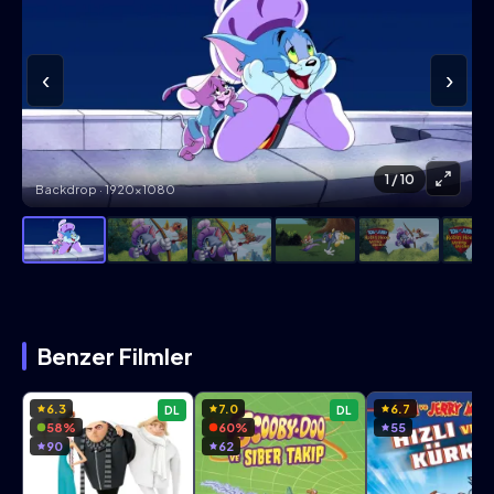
‹
›
1
/ 10
Backdrop · 1920×1080
Benzer Filmler
6.3
7.0
6.7
DL
DL
58%
60%
55
90
62