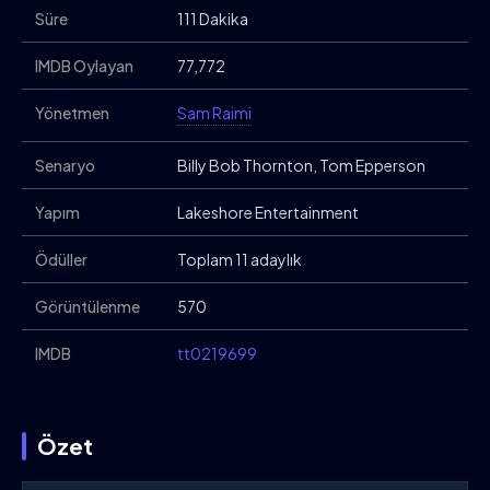
Süre
111 Dakika
IMDB Oylayan
77,772
Yönetmen
Sam Raimi
Senaryo
Billy Bob Thornton, Tom Epperson
Yapım
Lakeshore Entertainment
Ödüller
Toplam 11 adaylık
Görüntülenme
570
IMDB
tt0219699
Özet