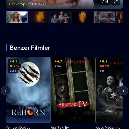
1
/ 14
Backdrop · 3840×2160
Benzer Filmler
4.1
6.7
8.2
17%
56
87%
44
81
‹
›
Yeniden Doğuş
Araftaki Ev
Kötü Mezar İndir