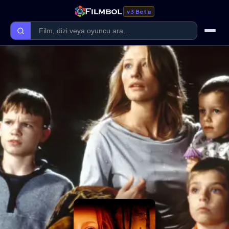
v3 Beta
Ana Sayfa
Forum
Kategoriler
Kaliteler
Film Kategorileri
Dizi Kategorileri
Giriş Yap