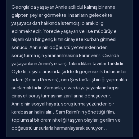
Georgia'da yaşayan Annie adlı dul kalmış bir anne,
gaipten şeyler görmekte, insanların gelecekte
yaşayacakları hakkında istemdışı olarak bilgi
edinmektedir. Yörede yaşayan ve lise müdürüyle
nişanlı olan bir genç kızın cinayete kurban gitmesi
sonucu, Annie'nin doğaüstü yeteneklerinden
soruşturma için yararlanılmasına karar verir. Civarda
yaşayanların Annie'ye karşı takındıkları tavırlar farklıdır.
Öyle ki, eşiyle arasında şiddetli geçimsizlik bulunan bir
adam (Keanu Reeves), onu Şeytan'la işbirliği yapmakla
suçlamaktadır. Zamanla, civarda yaşayanların hepsi
cinayet soruşturmasının zanlılarına dönüşüverir.
Annie'nin sosyal hayatı, soruşturma yüzünden bir
karabasan halini alır...Sam Raimi'nin yönettiği film,
toplumsal bir dram niteliği taşıyan olayları gerilim ve
doğaüstü unsurlarla harmanlayarak sunuyor...