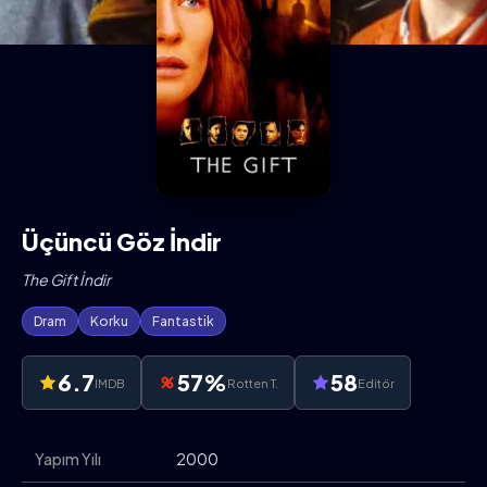
Üçüncü Göz İndir
The Gift İndir
Dram
Korku
Fantastik
6.7
57%
58
IMDB
Rotten T.
Editör
Yapım Yılı
2000