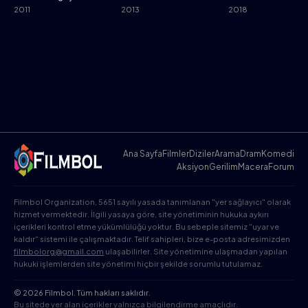
2011
2013
2018
Ana Sayfa
Filmler
Diziler
Arama
Dram
Komedi
Aksiyon
Gerilim
Macera
Forum
Filmbol Organization, 5651 sayılı yasada tanımlanan "yer sağlayıcı" olarak
hizmet vermektedir. İlgili yasaya göre, site yönetiminin hukuka aykırı
içerikleri kontrol etme yükümlülüğü yoktur. Bu sebeple sitemiz "uyar ve
kaldır" sistemi ile çalışmaktadır. Telif sahipleri, bize e-posta adresimizden
filmbolorg@gmail.com
ulaşabilirler. Site yönetimine ulaşmadan yapılan
hukuki işlemlerden site yönetimi hiçbir şekilde sorumlu tutulamaz.
© 2026 Filmbol. Tüm hakları saklıdır.
Bu sitede yer alan içerikler yalnızca bilgilendirme amaçlıdır.