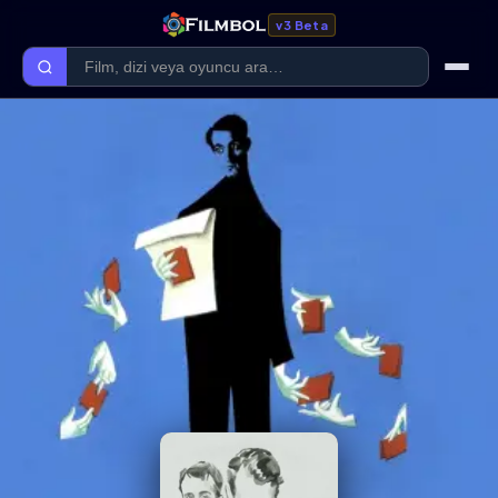
v3 Beta
Ana Sayfa
Forum
Kategoriler
Kaliteler
Film Kategorileri
Dizi Kategorileri
Giriş Yap