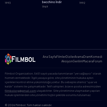
becchino İndir
1993
1992
1969
Ana Sayfa
Filmler
Diziler
Arama
Dram
Komedi
Aksiyon
Gerilim
Macera
Forum
Filmbol Organization, 5651 sayılı yasada tanımlanan "yer sağlayıcı" olarak
hizmet vermektedir. İlgili yasaya göre, site yönetiminin hukuka aykırı
içerikleri kontrol etme yükümlülüğü yoktur. Bu sebeple sitemiz "uyar ve
kaldır" sistemi ile çalışmaktadır. Telif sahipleri, bize e-posta adresimizden
filmbolorg@gmail.com
ulaşabilirler. Site yönetimine ulaşmadan yapılan
hukuki işlemlerden site yönetimi hiçbir şekilde sorumlu tutulamaz.
© 2026 Filmbol. Tüm hakları saklıdır.