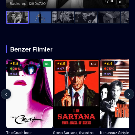
1
/ 14
Backdrop · 1280×720
Benzer Filmler
5.8
6.5
6.4
DL
CC
28%
47
75%
44
49
‹
›
The Crush İndir
Sono Sartana, il vostro
Kanunsuz Giriş İndir