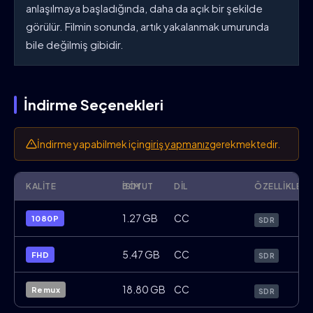
anlaşılmaya başladığında, daha da açık bir şekilde
görülür. Filmin sonunda, artık yakalanmak umurunda
bile değilmiş gibidir.
İndirme Seçenekleri
İndirme yapabilmek için
giriş yapmanız
gerekmektedir.
KALITE
İSIM
BOYUT
DIL
ÖZELLIKLER
Pickpocket.1959.1080p.BluRay.x264.FR.T
1.27 GB
CC
1080P
SDR
Pickpocket.1959.FHD.BluRay.x264.FR.Tür
5.47 GB
CC
FHD
SDR
Pickpocket.1959.BluRay.Disc.REMUX.FR.T
18.80 GB
CC
Remux
SDR