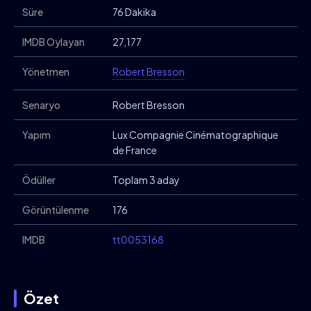
Süre
76 Dakika
IMDB Oylayan
27,177
Yönetmen
Robert Bresson
Senaryo
Robert Bresson
Yapım
Lux Compagnie Cinématographique
de France
Ödüller
Toplam 3 aday
Görüntülenme
176
IMDB
tt0053168
Özet