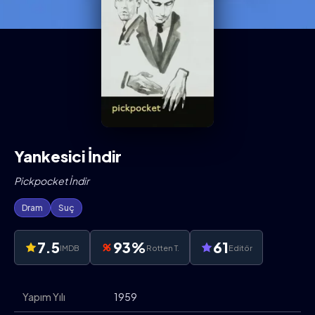
Yankesici İndir
Pickpocket İndir
Dram
Suç
7.5
93%
61
IMDB
Rotten T.
Editör
Yapım Yılı
1959