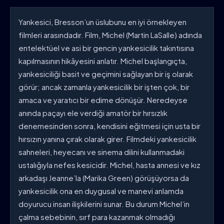
Yankesici, Bresson’un üslubunu en iyi örnekleyen
filmleri arasındadır. Film, Michel (Martin LaSalle) adında
entelektüel ve asi bir gencin yankesicilik takıntısına
kapılmasının hikâyesini anlatır. Michel başlangıçta,
yankesiciliği basit ve geçimini sağlayan bir iş olarak
görür; ancak zamanla yankesicilik bir işten çok, bir
amaca ve yaratıcı bir edime dönüşür. Neredeyse
anında paçayı ele verdiği amatör bir hırsızlık
denemesinden sonra, kendisini eğitmesi için usta bir
hırsızın yanına çırak olarak girer. Filmdeki yankesicilik
sahneleri, heyecanı ve sinema dilini kullanmadaki
ustalığıyla nefes kesicidir. Michel, hasta annesi ve kız
arkadaşı Jeanne’la (Marika Green) görüşüyorsa da
yankesicilik ona en duygusal ve manevi anlamda
doyurucu insan ilişkilerini sunar. Bu durum Michel’in
çalma sebebinin, sırf para kazanmak olmadığı