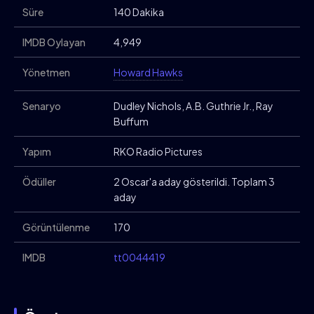
Süre
140 Dakika
IMDB Oylayan
4,949
Yönetmen
Howard Hawks
Senaryo
Dudley Nichols, A.B. Guthrie Jr., Ray
Buffum
Yapım
RKO Radio Pictures
Ödüller
2 Oscar'a aday gösterildi. Toplam 3
aday
Görüntülenme
170
IMDB
tt0044419