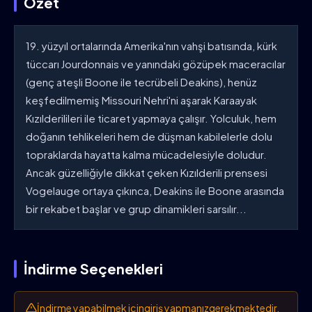
Özet
19. yüzyıl ortalarında Amerika'nın vahşi batısında, kürk
tüccarı Jourdonnais ve yanındaki gözüpek maceracılar
(genç ateşli Boone ile tecrübeli Deakins), henüz
keşfedilmemiş Missouri Nehri'ni aşarak Karaayak
Kızılderilileri ile ticaret yapmaya çalışır. Yolculuk, hem
doğanın tehlikeleri hem de düşman kabilelerle dolu
topraklarda hayatta kalma mücadelesiyle doludur.
Ancak güzelliğiyle dikkat çeken Kızılderili prensesi
Vogelauge ortaya çıkınca, Deakins ile Boone arasında
bir rekabet başlar ve grup dinamikleri sarsılır...
İndirme Seçenekleri
İndirme yapabilmek için
giriş yapmanız
gerekmektedir.