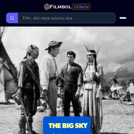
v3 Beta
Ana Sayfa
Forum
Kategoriler
Kaliteler
Film Kategorileri
Dizi Kategorileri
Giriş Yap