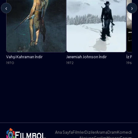
‹
›
Vahşi Kahraman İndir
Jeremiah Johnson İndir
İz Peşi
1970
1972
1969
Ana Sayfa
Filmler
Diziler
Arama
Dram
Komedi