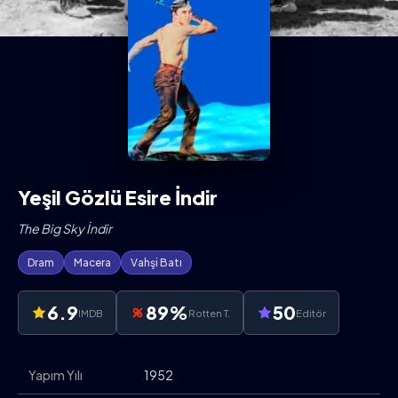
Yeşil Gözlü Esire İndir
The Big Sky İndir
Dram
Macera
Vahşi Batı
6.9
89%
50
IMDB
Rotten T.
Editör
Yapım Yılı
1952