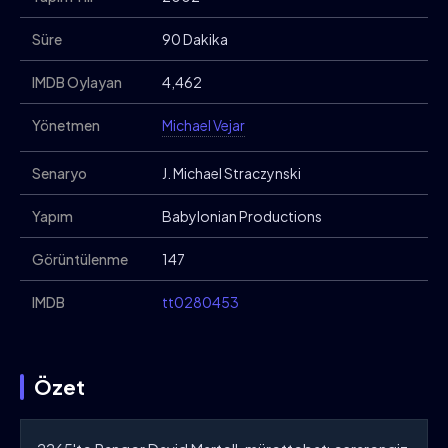
Süre
90 Dakika
IMDB Oylayan
4,462
Yönetmen
Michael Vejar
Senaryo
J. Michael Straczynski
Yapım
Babylonian Productions
Görüntülenme
147
IMDB
tt0280453
Özet