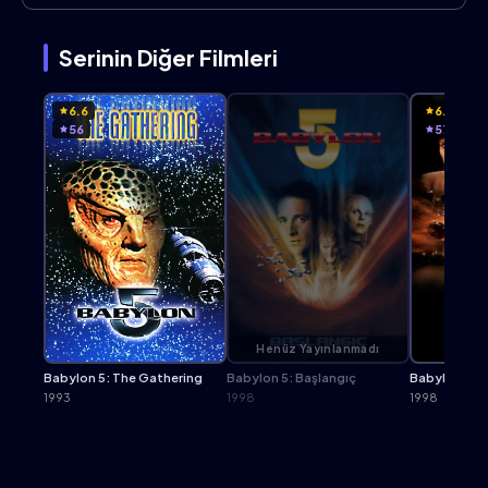
Serinin Diğer Filmleri
6.6
6.8
56
57
Henüz Yayınlanmadı
Babylon 5: The Gathering
Babylon 5: Başlangıç
Babylon 5: 
1993
1998
1998