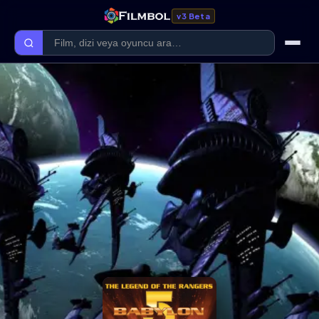
v3 Beta
Ana Sayfa
Forum
Kategoriler
Kaliteler
Film Kategorileri
Dizi Kategorileri
Giriş Yap