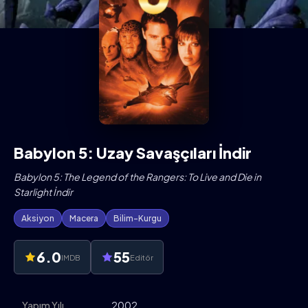
Babylon 5: Uzay Savaşçıları İndir
Babylon 5: The Legend of the Rangers: To Live and Die in
Starlight İndir
Aksiyon
Macera
Bilim-Kurgu
6.0
55
IMDB
Editör
Yapım Yılı
2002