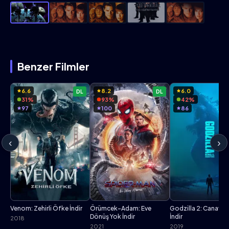
Benzer Filmler
6.6
8.2
6.0
DL
DL
31%
93%
42%
97
100
86
‹
›
Venom: Zehirli Öfke İndir
Örümcek-Adam: Eve
Godzilla 2: Canavarla
Dönüş Yok İndir
İndir
2018
2021
2019