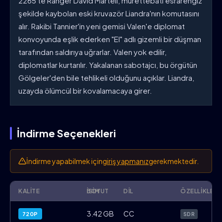
2265'te Ranger David Martell, mürettebatı esrarengiz
şekilde kaybolan eski kruvazör Liandra'nın komutasını
alır. Rakibi Tannier'in yeni gemisi Valen'e diplomat
konvoyunda eşlik ederken "El" adlı gizemli bir düşman
tarafından saldırıya uğrarlar. Valen yok edilir,
diplomatlar kurtarılır. Yakalanan sabotajcı, bu örgütün
Gölgeler'den bile tehlikeli olduğunu açıklar. Liandra,
uzayda ölümcül bir kovalamacaya girer.
İndirme Seçenekleri
İndirme yapabilmek için
giriş yapmanız
gerekmektedir.
KALITE
İSIM
BOYUT
DIL
ÖZELLIKLER
Babylon.5.The.Legend.of.the.Rangers.To
3.42 GB
CC
720P
SDR