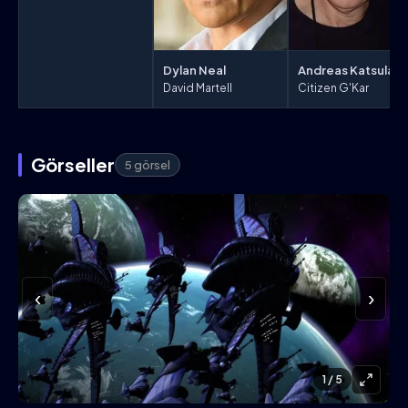
Dylan Neal
Andreas Katsulas
David Martell
Citizen G'Kar
Görseller
5 görsel
‹
›
1
/ 5