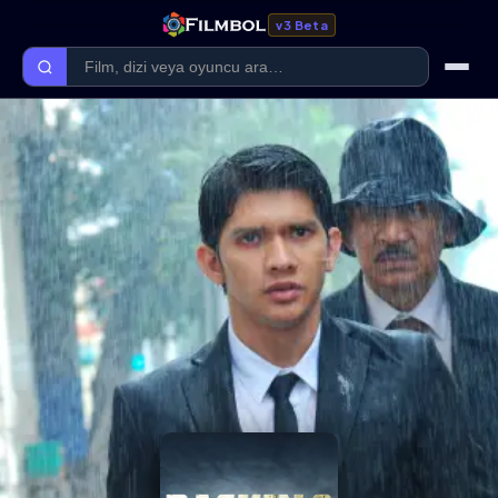
v3 Beta
Ana Sayfa
Forum
Kategoriler
Kaliteler
Film Kategorileri
Dizi Kategorileri
Giriş Yap