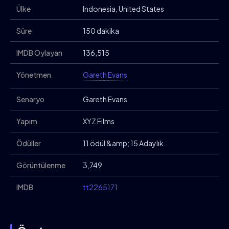
Ülke
Indonesia, United States
Süre
150 dakika
IMDB Oylayan
136,515
Yönetmen
Gareth Evans
Senaryo
Gareth Evans
Yapım
XYZ Films
Ödüller
11 ödül &amp; 15 Adaylık.
Görüntülenme
3,749
IMDB
tt2265171