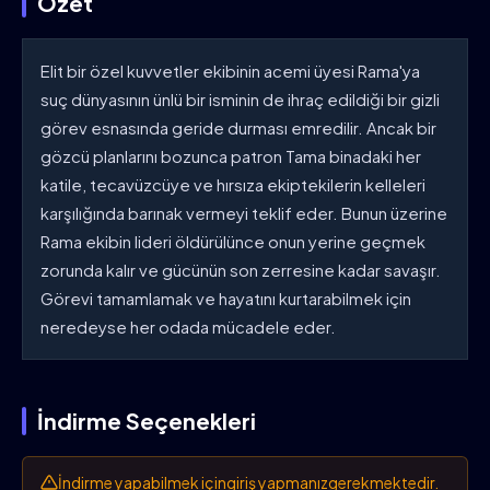
Özet
Elit bir özel kuvvetler ekibinin acemi üyesi Rama'ya
suç dünyasının ünlü bir isminin de ihraç edildiği bir gizli
görev esnasında geride durması emredilir. Ancak bir
gözcü planlarını bozunca patron Tama binadaki her
katile, tecavüzcüye ve hırsıza ekiptekilerin kelleleri
karşılığında barınak vermeyi teklif eder. Bunun üzerine
Rama ekibin lideri öldürülünce onun yerine geçmek
zorunda kalır ve gücünün son zerresine kadar savaşır.
Görevi tamamlamak ve hayatını kurtarabilmek için
neredeyse her odada mücadele eder.
İndirme Seçenekleri
İndirme yapabilmek için
giriş yapmanız
gerekmektedir.