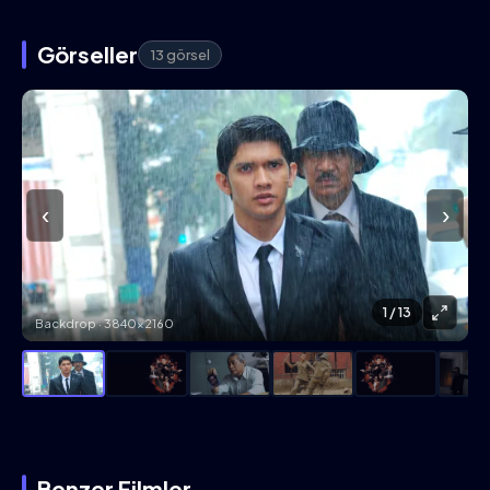
Görseller
13 görsel
‹
›
1
/ 13
Backdrop · 3840×2160
Benzer Filmler