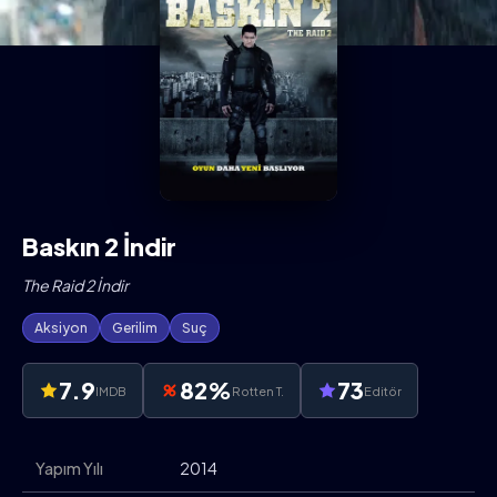
Baskın 2 İndir
The Raid 2 İndir
Aksiyon
Gerilim
Suç
7.9
82%
73
IMDB
Rotten T.
Editör
Yapım Yılı
2014