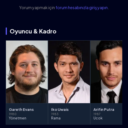
Yorum yapmak için
forum hesabınızla giriş yapın
.
Oyuncu & Kadro
Arifin Putra
Gareth Evans
Iko Uwais
1987
1980
1983
Ucok
Yönetmen
Rama