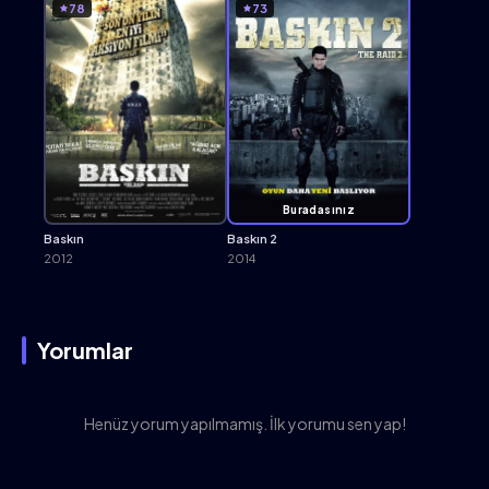
78
73
Buradasınız
Baskın
Baskın 2
2012
2014
Yorumlar
Henüz yorum yapılmamış. İlk yorumu sen yap!