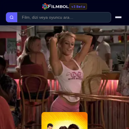
v3 Beta
Ana Sayfa
Forum
Kategoriler
Kaliteler
Film Kategorileri
Dizi Kategorileri
Giriş Yap