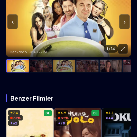
‹
›
1
/ 14
Backdrop · 3840×2160
Benzer Filmler
7.6
6.9
4.1
DL
DL
73%
82%
44
62
78