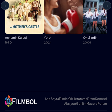
‹
›
Annemin Kalesi
Yolo
Okul İndir
1990
2024
2004
Ana Sayfa
Filmler
Diziler
Arama
Dram
Komedi
Aksiyon
Gerilim
Macera
Forum