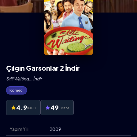
Çılgın Garsonlar 2 İndir
Still Waiting... İndir
Komedi
4.9
49
IMDB
Editör
Yapım Yılı
2009