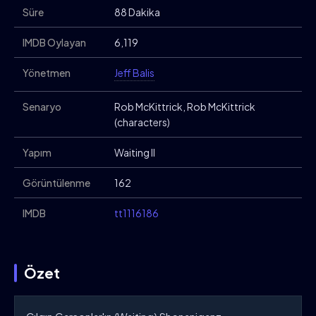
Süre
88 Dakika
IMDB Oylayan
6,119
Yönetmen
Jeff Balis
Senaryo
Rob McKittrick, Rob McKittrick
(characters)
Yapım
Waiting II
Görüntülenme
162
IMDB
tt1116186
Özet