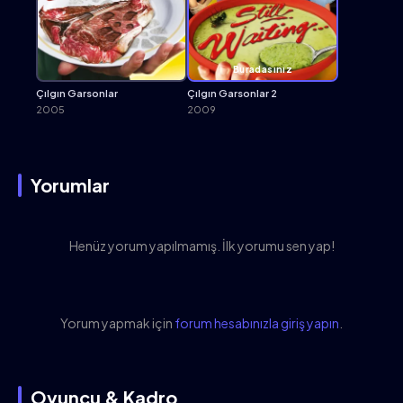
Buradasınız
Çılgın Garsonlar
Çılgın Garsonlar 2
2005
2009
Yorumlar
Henüz yorum yapılmamış. İlk yorumu sen yap!
Yorum yapmak için
forum hesabınızla giriş yapın
.
Oyuncu & Kadro