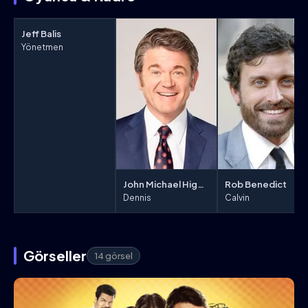
Jeff Balis
Yönetmen
John Michael Higgins
Rob Benedict
Dennis
Calvin
Görseller
14 görsel