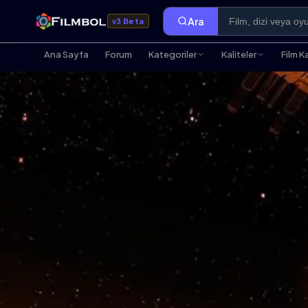
Ara
v3 Beta
Ana Sayfa
Forum
Kategoriler
Kaliteler
Film K