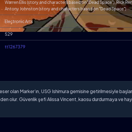
Warren Ellis (story and characters based on "Dead Space"), Rick R
Antony Johnston (story and characters based on "Dead Space")
Electronic Arts
529
tt1267379
 eser olan Marker’ın, USG Ishimura gemisine getirilmesiyle başlar
en olur. Güvenlik şefi Alissa Vincent, kaosu durdurmaya ve hayat