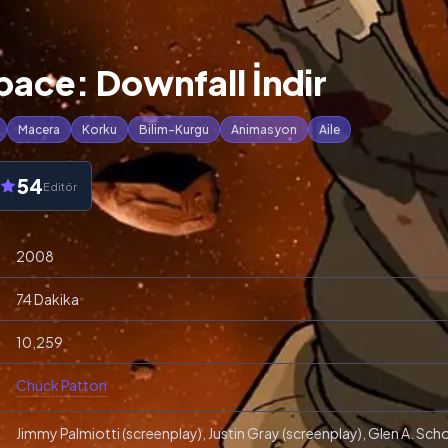
ace: Downfall İndir
Macera
Korku
Bilim-Kurgu
Animasyon
Aile
54
Editör
2008
74 Dakika
10,259
Chuck Patton
Jimmy Palmiotti (screenplay), Justin Gray (screenplay), Glen A. Sc