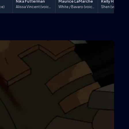
Nika Futterman
Maurice LaMarche
Kelly Hu
ce)
Alissa Vincent (voice)
White / Bavaro (voice)
Shen (voice)