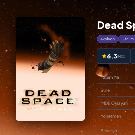
Dead Sp
Aksiyon
Gerilim
6.3
IMDB
Yapım Yılı
Süre
IMDB Oylayan
Yönetmen
Senaryo