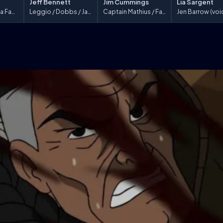
Lia Sargent
Jeff Bennett
Jim Cummings
Jen Barrow (voi
Heather / Donna Fawkes (voice)
Leggio / Dobbs / Jackson (voice)
Captain Mathius / Farum (voice)