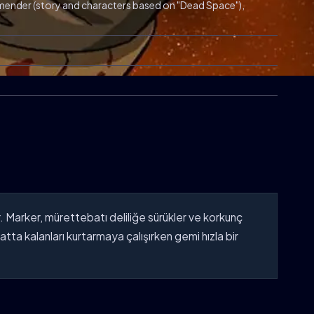
emender (story and characters based on "Dead Space"),
. Marker, mürettebatı deliliğe sürükler ve korkunç
ta kalanları kurtarmaya çalışırken gemi hızla bir