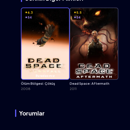
6.3
5.5
54
54
Buradasınız
Ölüm Bölgesi: Çöküş
Dead Space: Aftermath
2008
2011
Yorumlar