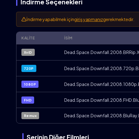
İndirme Seçenekleri
İndirme yapabilmek için
giriş yapmanız
gerekmektedir.
KALITE
İSIM
Dead.Space.Downfall.2008.BRRip.X
XviD
Dead.Space.Downfall.2008.720p.B
720P
Dead.Space.Downfall.2008.1080p.
1080P
Dead.Space.Downfall.2008.FHD.Blu
FHD
Dead.Space.Downfall.2008.BluRay.
Remux
Serinin Diğer Filmleri