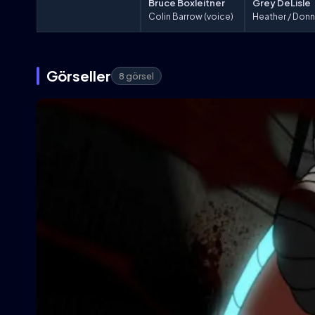
Bruce Boxleitner
Grey DeLisle
Colin Barrow (voice)
Görseller
8 görsel