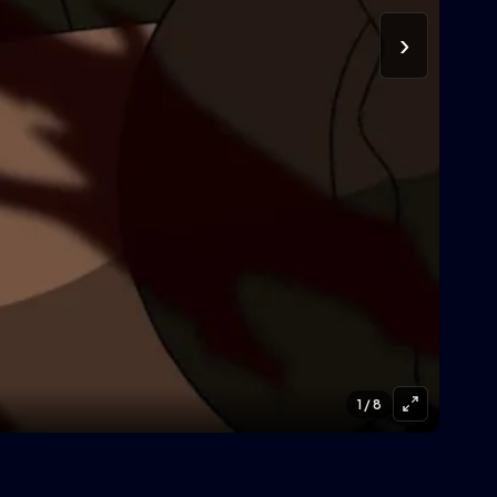
›
1
/ 8