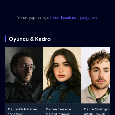
Yorum yapmak için
forum hesabınızla giriş yapın
.
Oyuncu & Kadro
Barbie Ferreira
Daniel Goldhaber
Dacre Mo
Margot Romero
Yönetmen
Arthur Spevak