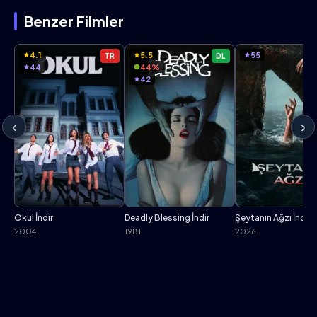
Benzer Filmler
4.1
5.5
55
TR
DL
44
44%
42
‹
›
Okul İndir
Deadly Blessing İndir
Şeytanın Ağzı İndir
2004
1981
2026