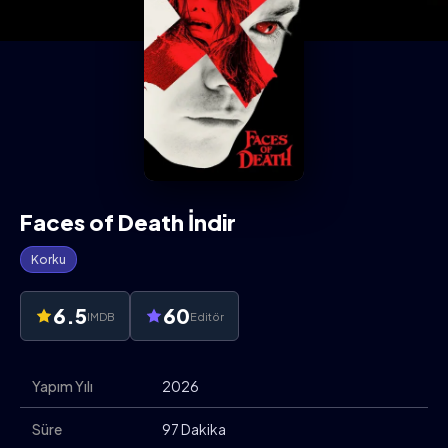
Faces of Death İndir
Korku
6.5
60
IMDB
Editör
Yapım Yılı
2026
Süre
97 Dakika