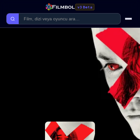
v3 Beta
Ana Sayfa
Forum
Kategoriler
Kaliteler
Film Kategorileri
Dizi Kategorileri
Giriş Yap