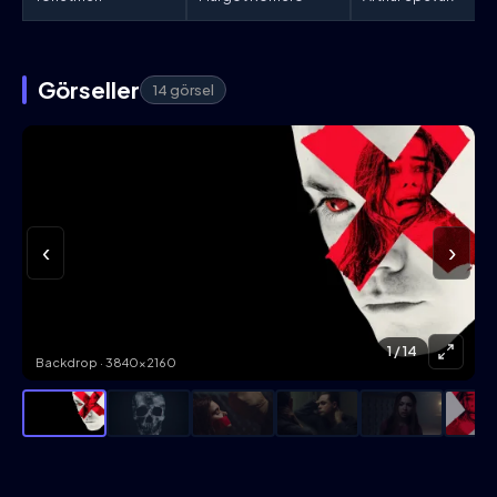
Görseller
14 görsel
‹
›
1
/ 14
Backdrop · 3840×2160