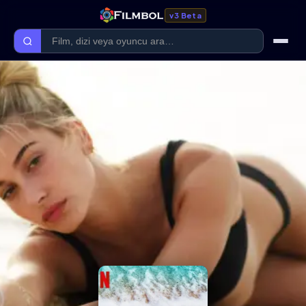
v3 Beta
Ana Sayfa
Forum
Kategoriler
Kaliteler
Film Kategorileri
Dizi Kategorileri
Giriş Yap