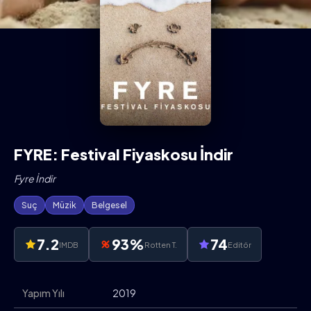
FYRE: Festival Fiyaskosu İndir
Fyre İndir
Suç
Müzik
Belgesel
7.2
93%
74
IMDB
Rotten T.
Editör
Yapım Yılı
2019