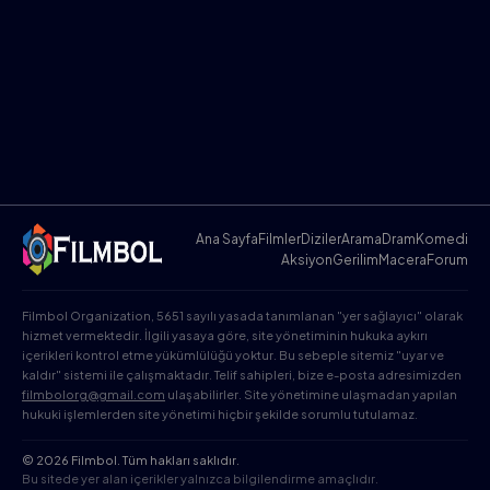
Ana Sayfa
Filmler
Diziler
Arama
Dram
Komedi
Aksiyon
Gerilim
Macera
Forum
Filmbol Organization, 5651 sayılı yasada tanımlanan "yer sağlayıcı" olarak
hizmet vermektedir. İlgili yasaya göre, site yönetiminin hukuka aykırı
içerikleri kontrol etme yükümlülüğü yoktur. Bu sebeple sitemiz "uyar ve
kaldır" sistemi ile çalışmaktadır. Telif sahipleri, bize e-posta adresimizden
filmbolorg@gmail.com
ulaşabilirler. Site yönetimine ulaşmadan yapılan
hukuki işlemlerden site yönetimi hiçbir şekilde sorumlu tutulamaz.
© 2026 Filmbol. Tüm hakları saklıdır.
Bu sitede yer alan içerikler yalnızca bilgilendirme amaçlıdır.