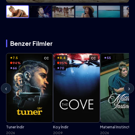
Benzer Filmler
7.5
8.4
55
CC
CC
94%
95%
66
70
‹
›
Tuner İndir
Koy İndir
Maternal Instinct İnd
2026
2009
2026