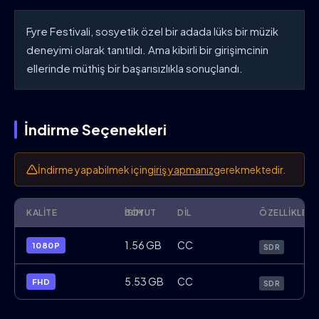
Fyre Festivali, sosyetik özel bir adada lüks bir müzik
deneyimi olarak tanıtıldı. Ama kibirli bir girişimcinin
ellerinde müthiş bir başarısızlıkla sonuçlandı.
İndirme Seçenekleri
İndirme yapabilmek için
giriş yapmanız
gerekmektedir.
KALITE
İSIM
BOYUT
DIL
ÖZELLIKLER
Fyre.2019.1080p.WebRip.x264.ENG.Türkç
1.56 GB
CC
1080P
SDR
Fyre.2019.FHD.WebDL.x264.ENG.Türkçe.A
5.53 GB
CC
FHD
SDR