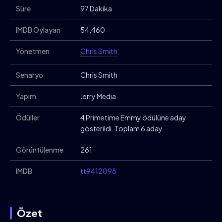
Süre
97 Dakika
IMDB Oylayan
54,460
Yönetmen
Chris Smith
Senaryo
Chris Smith
Yapım
Jerry Media
Ödüller
4 Primetime Emmy ödülüne aday
gösterildi. Toplam 6 aday
Görüntülenme
261
IMDB
tt9412098
Özet