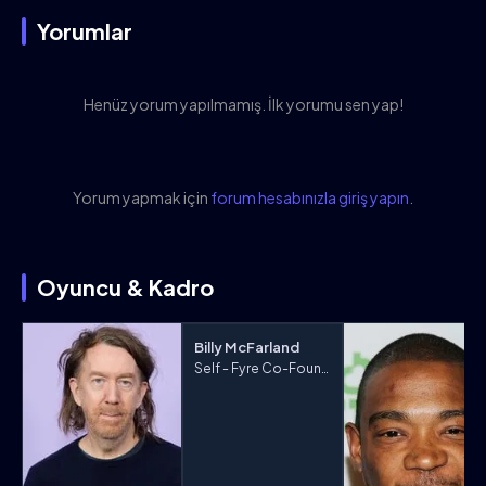
Yorumlar
Henüz yorum yapılmamış. İlk yorumu sen yap!
Yorum yapmak için
forum hesabınızla giriş yapın
.
Oyuncu & Kadro
Billy McFarland
Self - Fyre Co-Founder (archive footage)