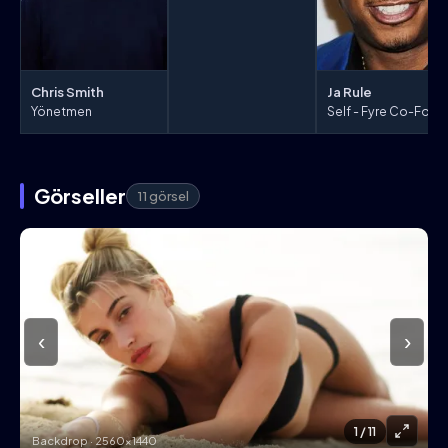
Chris Smith
Ja Rule
Yönetmen
Self - Fyre Co-Founder
Görseller
11 görsel
‹
›
1
/ 11
Backdrop · 2560×1440