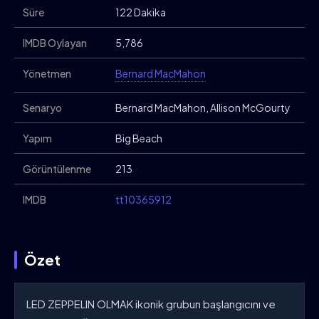
Süre
122 Dakika
IMDB Oylayan
5,786
Yönetmen
Bernard MacMahon
Senaryo
Bernard MacMahon, Allison McGourty
Yapım
Big Beach
Görüntülenme
213
IMDB
tt10365912
Özet
LED ZEPPELIN OLMAK ikonik grubun başlangıcını ve