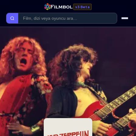
v3 Beta
Ana Sayfa
Forum
Kategoriler
Kaliteler
Film Kategorileri
Dizi Kategorileri
Giriş Yap