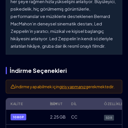
her şeye rağmen hızla yükselişini anlatıyor. Büyüleyici,
psikedelik, hiç görülmemiş görüntülerle,
performanslar ve müziklerle desteklenen Bernard
MacMahon’ın deneysel sinematik destanı, Led
Zeppelin’in yaratıcı, müzikal ve kişisel başlangıç
hikâyesini anlatıyor. Led Zeppelin’in kendi sözleriyle
anlatılan hikâye, gruba dair ilk resmî onaylı filmdir.
İndirme Seçenekleri
İndirme yapabilmek için
giriş yapmanız
gerekmektedir.
KALITE
İSIM
BOYUT
DIL
ÖZELLIKLER
Becoming.Led.Zeppelin.2025.1080p.Web
2.25 GB
CC
1080P
SDR