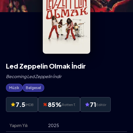
Led Zeppelin Olmak İndir
Becoming Led Zeppelin İndir
Müzik
Belgesel
7.5
85%
71
IMDB
Rotten T.
Editör
Yapım Yılı
2025