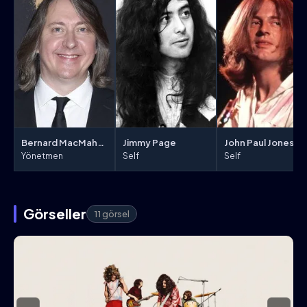
Bernard MacMahon
Jimmy Page
John Paul Jones
Yönetmen
Self
Self
Görseller
11 görsel