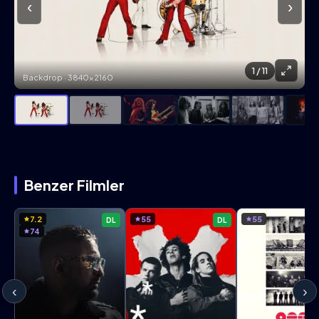
‹
›
1
/ 11
Backdrop · 3840×2160
Benzer Filmler
7.2
55
55
DL
DL
74
‹
›