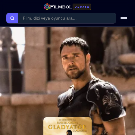
v3 Beta
Ana Sayfa
Forum
Kategoriler
Kaliteler
Film Kategorileri
Dizi Kategorileri
Giriş Yap