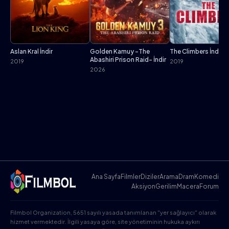
Aslan Kral İndir
Golden Kamuy -The
The Climbers İndir
Abashiri Prison Raid- İndir
2019
2019
2026
Ana Sayfa
Filmler
Diziler
Arama
Dram
Komedi
Aksiyon
Gerilim
Macera
Forum
Filmbol Organization, 5651 sayılı yasada tanımlanan "yer sağlayıcı" olarak
hizmet vermektedir. İlgili yasaya göre, site yönetiminin hukuka aykırı