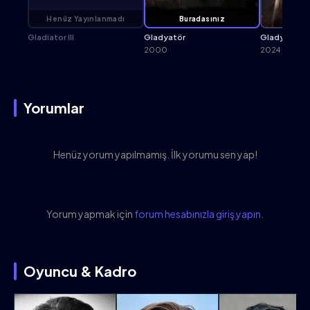
Henüz Yayınlanmadı
Buradasınız
Gladiator III
Gladyatör
Gladyatör II
2000
2024
Yorumlar
Henüz yorum yapılmamış. İlk yorumu sen yap!
Yorum yapmak için
forum hesabınızla giriş yapın
.
Oyuncu & Kadro