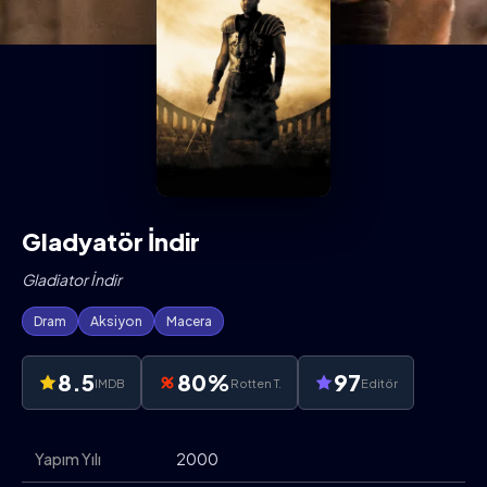
Gladyatör İndir
Gladiator İndir
Dram
Aksiyon
Macera
8.5
80%
97
IMDB
Rotten T.
Editör
Yapım Yılı
2000