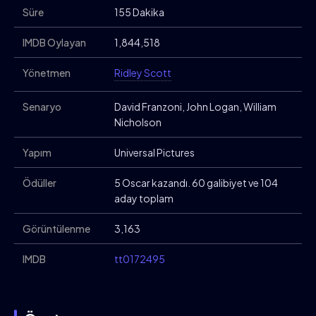
Süre
155 Dakika
IMDB Oylayan
1,844,518
Yönetmen
Ridley Scott
Senaryo
David Franzoni, John Logan, William
Nicholson
Yapım
Universal Pictures
Ödüller
5 Oscar kazandı. 60 galibiyet ve 104
aday toplam
Görüntülenme
3,163
IMDB
tt0172495