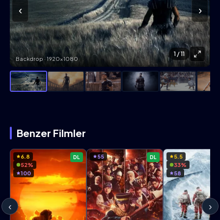
‹
›
1
/ 11
Backdrop · 1920×1080
Benzer Filmler
6.8
55
5.5
DL
DL
52%
33%
100
58
‹
›