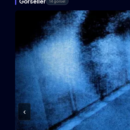
Görseller
14 görsel
‹