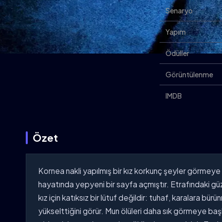
Senaryo
Yapım
Ödüller
Görüntülenme
IMDB
Özet
Kornea nakli yapılmış bir kız korkunç şeyler görmeye 
hayatında yepyeni bir sayfa açmıştır. Etrafındaki güz
kız için katıksız bir lütuf değildir: tuhaf, karalara 
yükselttiğini görür. Mun ölüleri daha sık görmeye b