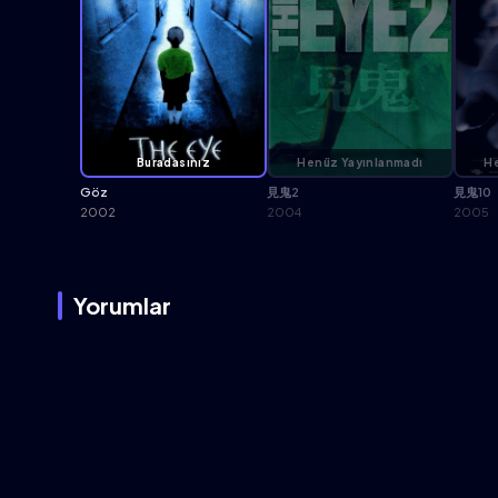
Buradasınız
Henüz Yayınlanmadı
He
Göz
見鬼2
見鬼10
2002
2004
2005
Yorumlar