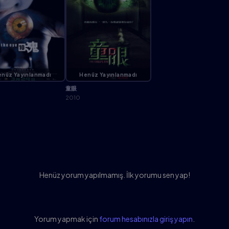
nüz Yayınlanmadı
Henüz Yayınlanmadı
童眼
2010
Henüz yorum yapılmamış. İlk yorumu sen yap!
Yorum yapmak için
forum hesabınızla giriş yapın
.