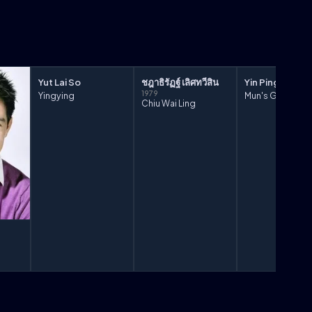
Yut Lai So
ชฎาธิรัฏฐ์ เลิศทวีสิน
Yin Ping Ko
1979
Yingying
Mun's Grandmo
Chiu Wai Ling