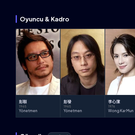
Oyuncu & Kadro
彭順
彭發
李心潔
1965
1965
1976
Yönetmen
Yönetmen
Wong Kar Mun