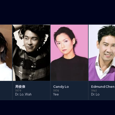
Edmund Chen
周俊偉
Candy Lo
1961
1979
1974
Dr. Lo
Dr. Lo, Wah
Yee