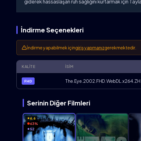
giderek hassaslaşan ruh sağlığını kurtarmak için Taylan
İndirme Seçenekleri
İndirme yapabilmek için
giriş yapmanız
gerekmektedir.
KALITE
İSIM
The.Eye.2002.FHD.WebDL.x264.ZH.T
FHD
Serinin Diğer Filmleri
6.6
63%
52