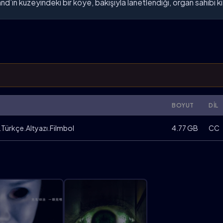
d’ın kuzeyindeki bir köye, bakışıyla lanetlendiği, organ sahibi kiş
BOYUT
DIL
ürkçe.Altyazı.Filmbol
4.77 GB
CC