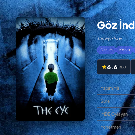
Göz İnd
The Eye İndir
Gerilim
Korku
6.6
IMDB
Yapım Yılı
Süre
IMDB Oylayan
Yönetmen