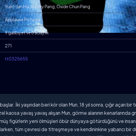
Yuet-Jan Hui, Danny Pang, Oxide Chun Pang
Applause Pictures
9 galibiyet ve 8 adaylık
271
tt0325655
başlar. İki yaşından beri kör olan Mun, 18 yıl sonra, çığır açan b
el kaosa yavaş yavaş alışan Mun, görme alanının kenarlarında gri
bürünmüş figürlerin yeni ölmüşleri öbür dünyaya götürdüğünü ve insa
aşlarken, tüm çevresi de titreşmeye ve kendininkine yabancı bi