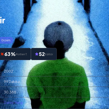
ir
Gizem
63%
52
Rotten T.
Editör
2002
99 Dakika
30,388
Danny Pang