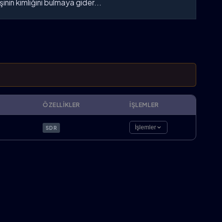
inin kimliğini bulmaya gider...
ÖZELLIKLER
İŞLEMLER
İşlemler
SDR