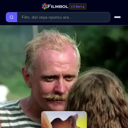
v3 Beta
Ana Sayfa
Forum
Kategoriler
Kaliteler
Film Kategorileri
Dizi Kategorileri
Giriş Yap