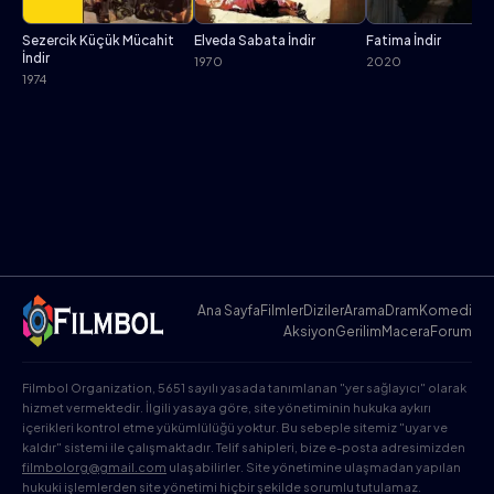
Sezercik Küçük Mücahit
Elveda Sabata İndir
Fatima İndir
İndir
1970
2020
1974
Ana Sayfa
Filmler
Diziler
Arama
Dram
Komedi
Aksiyon
Gerilim
Macera
Forum
Filmbol Organization, 5651 sayılı yasada tanımlanan "yer sağlayıcı" olarak
hizmet vermektedir. İlgili yasaya göre, site yönetiminin hukuka aykırı
içerikleri kontrol etme yükümlülüğü yoktur. Bu sebeple sitemiz "uyar ve
kaldır" sistemi ile çalışmaktadır. Telif sahipleri, bize e-posta adresimizden
filmbolorg@gmail.com
ulaşabilirler. Site yönetimine ulaşmadan yapılan
hukuki işlemlerden site yönetimi hiçbir şekilde sorumlu tutulamaz.