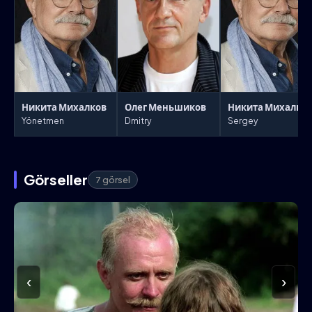
Никита Михалков
Олег Меньшиков
Никита Михалко
Yönetmen
Dmitry
Sergey
Görseller
7 görsel
‹
›