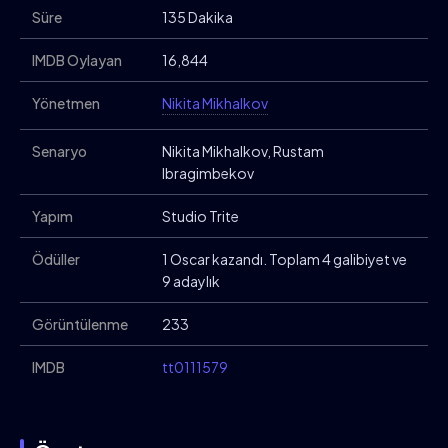
Süre
135 Dakika
IMDB Oylayan
16,844
Yönetmen
Nikita Mikhalkov
Senaryo
Nikita Mikhalkov, Rustam
Ibragimbekov
Yapım
Studio Trite
Ödüller
1 Oscar kazandı. Toplam 4 galibiyet ve
9 adaylık
Görüntülenme
233
IMDB
tt0111579