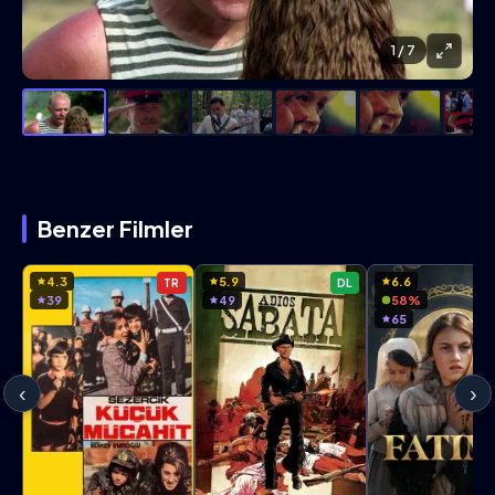
1
/ 7
Benzer Filmler
4.3
5.9
6.6
TR
DL
39
49
58%
65
‹
›