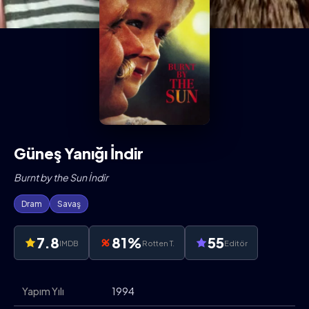
Güneş Yanığı İndir
Burnt by the Sun İndir
Dram
Savaş
7.8
81%
55
IMDB
Rotten T.
Editör
Yapım Yılı
1994