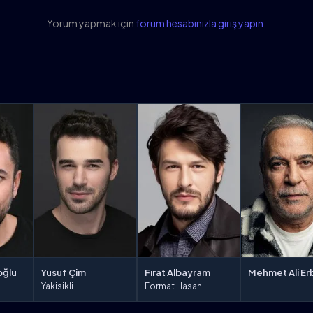
Yorum yapmak için
forum hesabınızla giriş yapın
.
oğlu
Yusuf Çim
Fırat Albayram
Mehmet Ali Erb
Yakisikli
Format Hasan