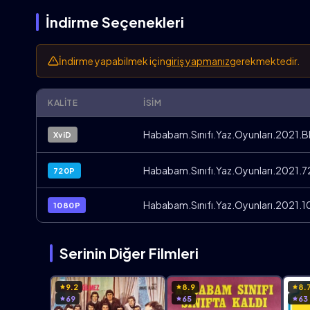
İndirme Seçenekleri
İndirme yapabilmek için
giriş yapmanız
gerekmektedir.
KALITE
İSIM
Hababam.Sınıfı.Yaz.Oyunları.2021.BR
XviD
Hababam.Sınıfı.Yaz.Oyunları.2021.7
720P
Hababam.Sınıfı.Yaz.Oyunları.2021.1
1080P
Serinin Diğer Filmleri
9.2
8.9
8.
69
65
63