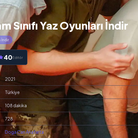
 Sınıfı Yaz Oyunları İndir
m İndir
40
Editör
2021
Türkiye
108 dakika
728
Doga Can Anafarta