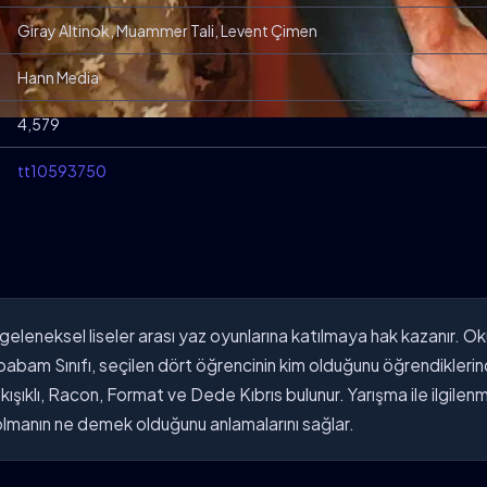
Giray Altinok, Muammer Tali, Levent Çimen
Hann Media
4,579
tt10593750
eleneksel liseler arası yaz oyunlarına katılmaya hak kazanır. Oku
abam Sınıfı, seçilen dört öğrencinin kim olduğunu öğrendiklerin
ışıklı, Racon, Format ve Dede Kıbrıs bulunur. Yarışma ile ilgilen
olmanın ne demek olduğunu anlamalarını sağlar.