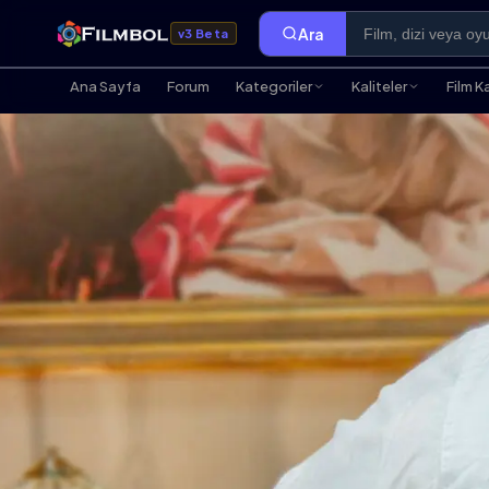
Ara
v3 Beta
Ana Sayfa
Forum
Kategoriler
Kaliteler
Film K