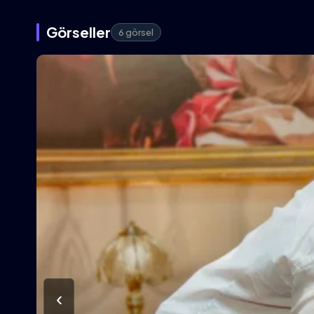
Görseller
6 görsel
‹