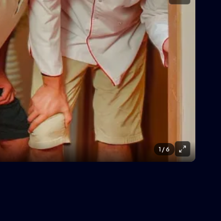
1
/ 6