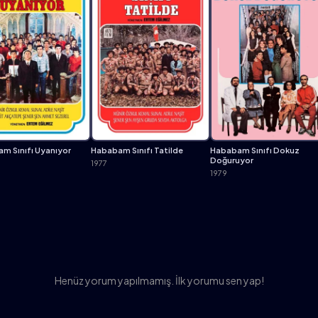
m Sınıfı Uyanıyor
Hababam Sınıfı Tatilde
Hababam Sınıfı Dokuz
Doğuruyor
1977
1979
Henüz yorum yapılmamış. İlk yorumu sen yap!