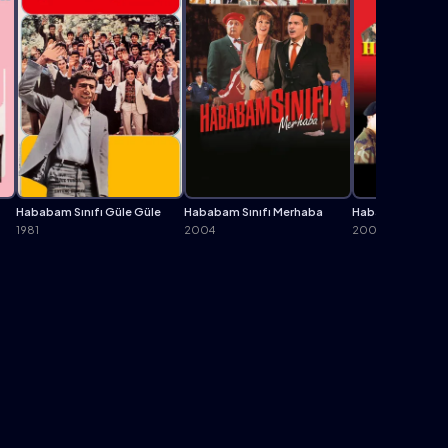
Hababam Sınıfı Güle Güle
Hababam Sınıfı Merhaba
Hababam Sınıfı 
1981
2004
2005