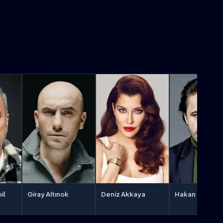
Giray Altınok
il
Deniz Akkaya
Hakan Meriçlil