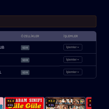
ÖZELLIKLER
İŞLEMLER
UB
İşlemler
SDR
İşlemler
SDR
L
İşlemler
SDR
6.4
3.2
3.2
55
35
36