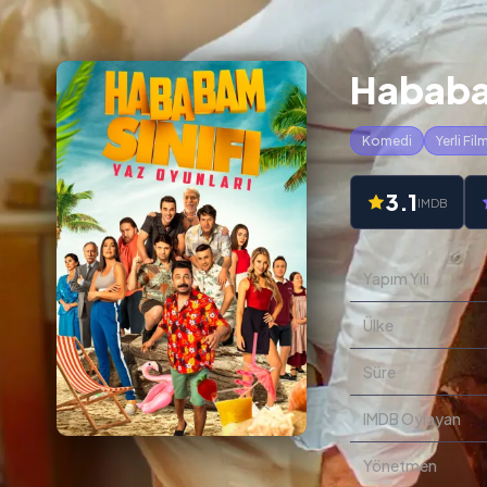
Hababam
Komedi
Yerli Fil
3.1
IMDB
Yapım Yılı
Ülke
Süre
IMDB Oylayan
Yönetmen