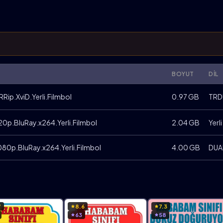
BOYUT
DIL
Rip.XviD.Yerli.Filmbol
0.97 GB
TRD
20p.BluRay.x264.Yerli.Filmbol
2.04 GB
Yerli
080p.BluRay.x264.Yerli.Filmbol
4.00 GB
DUA
7
8.6
7.3
63
58